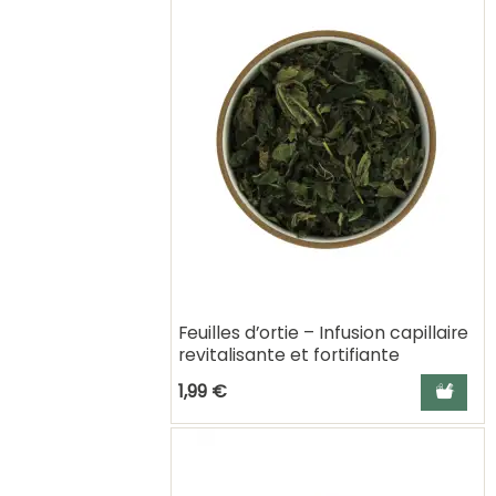
Feuilles d’ortie – Infusion capillaire
revitalisante et fortifiante
Ajouter a
1,99 €