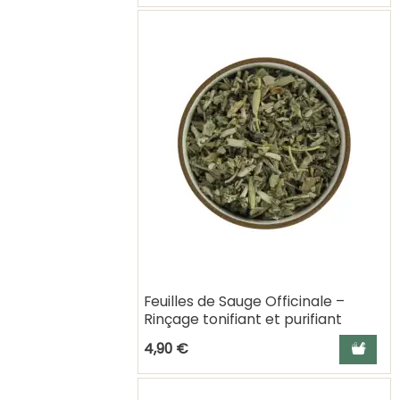
Feuilles de Sauge Officinale –
Rinçage tonifiant et purifiant
cheveux
Ajouter a
4,90 €