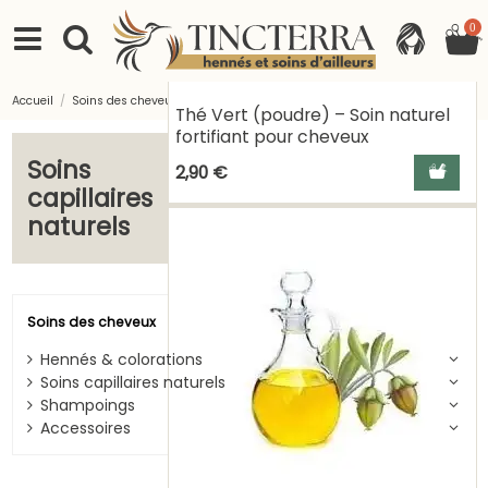
0
Accueil
Soins des cheveux
Soins capillaires naturels
Thé Vert (poudre) – Soin naturel
fortifiant pour cheveux
Soins
Ajouter a
2,90 €
capillaires
naturels
Soins des cheveux
Hennés & colorations
Soins capillaires naturels
Shampoings
Accessoires