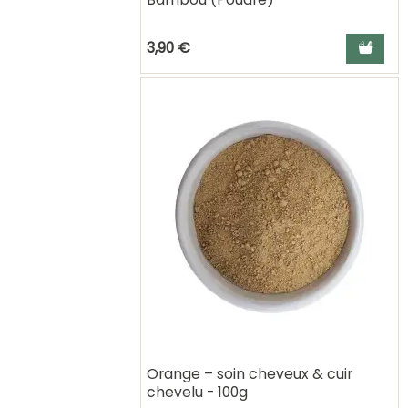
Ajouter a
3,90 €
Orange – soin cheveux & cuir
chevelu - 100g