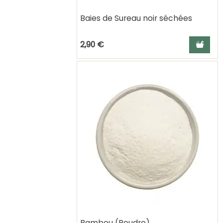
Baies de Sureau noir séchées
Ajouter a
2,90 €
Bambou (Poudre)