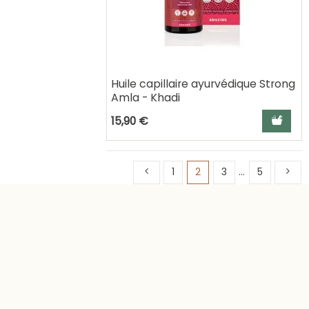
Huile capillaire ayurvédique Strong
Amla - Khadi
Ajouter a
15,90 €
1
2
3
…
5
10 ans d'expérience