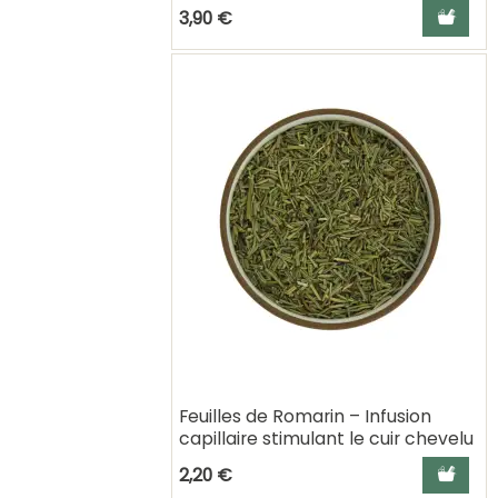
Ajouter a
3,90 €
Feuilles de Romarin – Infusion
capillaire stimulant le cuir chevelu
Ajouter a
2,20 €