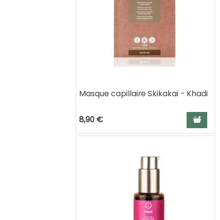
Masque capillaire Skikakaï - Khadi
Ajouter a
8,90 €