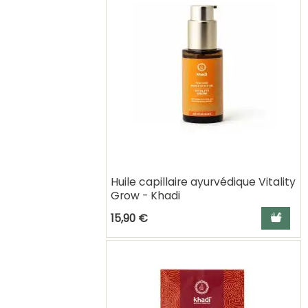
Huile capillaire ayurvédique Vitality
Grow - Khadi
Ajouter a
15,90 €