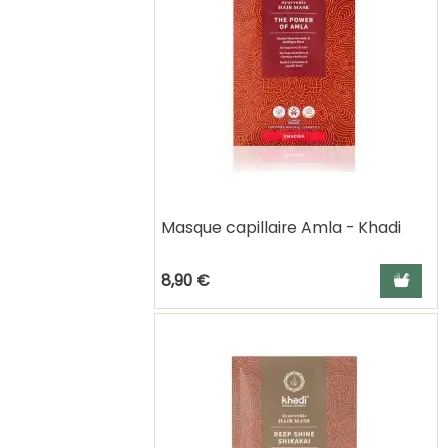
Masque capillaire Amla - Khadi
Ajouter a
8,90 €