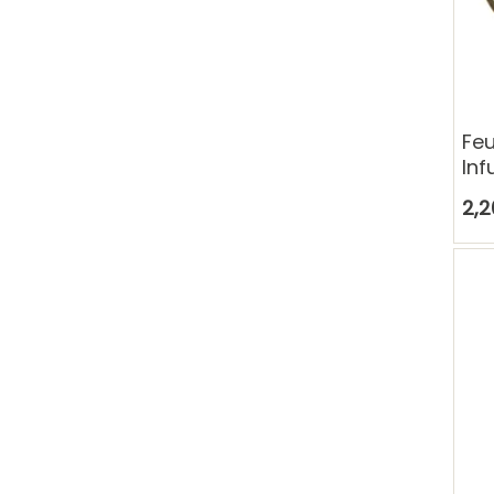
Feu
Inf
sti
2,2
ch