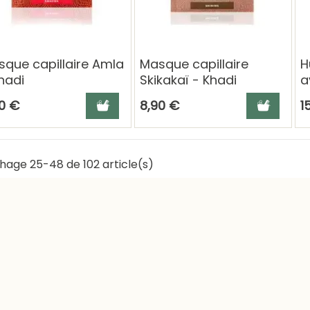
que capillaire Amla
Masque capillaire
H
hadi
Skikakaï - Khadi
a
R
Ajouter au panier
Ajouter au 
0 €
8,90 €
1
chage 25-48 de 102 article(s)