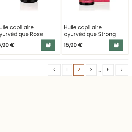
uile capillaire
Huile capillaire
yurvédique Rose
ayurvédique Strong
epair - Khadi
Amla - Khadi
panier
Ajouter au panier
Ajouter a
5,90 €
15,90 €
1
2
3
…
5