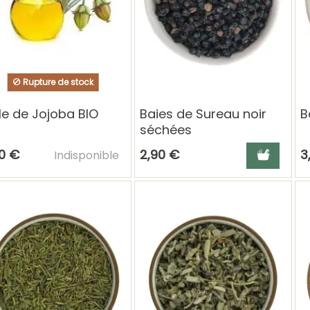
Rupture de stock
le de Jojoba BIO
Baies de Sureau noir
B
séchées
Ajouter au panier
Ajouter au 
0 €
2,90 €
3
Indisponible