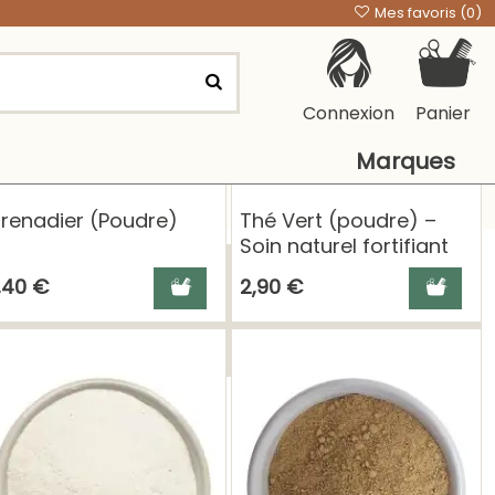
Mes favoris (
0
)
Connexion
Panier
Marques
renadier (Poudre)
Thé Vert (poudre) –
Soin naturel fortifiant
pour cheveux
panier
Ajouter au panier
Ajouter a
,40 €
2,90 €