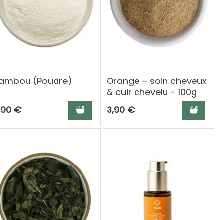
ambou (Poudre)
Orange – soin cheveux
& cuir chevelu - 100g
panier
Ajouter au panier
Ajouter a
,90 €
3,90 €