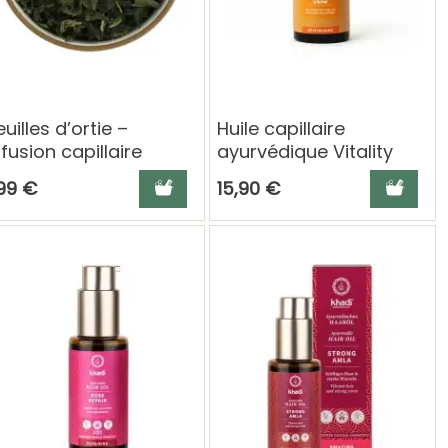
euilles d’ortie –
Huile capillaire
nfusion capillaire
ayurvédique Vitality
evitalisante et
Grow - Khadi
panier
Ajouter au panier
Ajouter a
,99 €
15,90 €
ortifiante