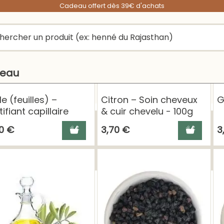
Cadeau offert dès 39€ d'achats
peau
le (feuilles) –
Citron – Soin cheveux
G
tifiant capillaire
& cuir chevelu - 100g
urel & soin cheveux
Ajouter au panier
Ajouter au 
0 €
3,70 €
3