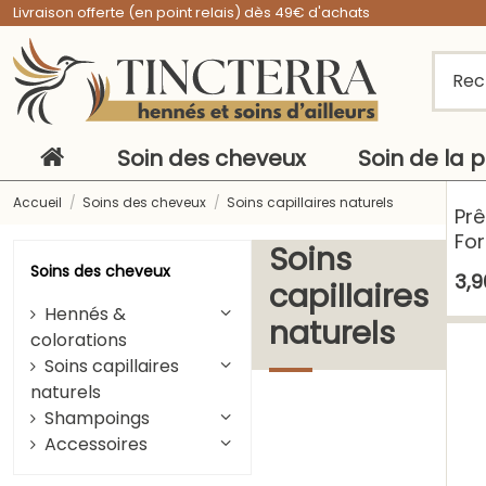
Livraison offerte (en point relais) dès 49€ d'achats
Soin des cheveux
Soin de la 
Accueil
Soins des cheveux
Soins capillaires naturels
Prê
For
Soins
nat
Soins des cheveux
3,9
capillaires
Hennés &
naturels
colorations
Soins capillaires
naturels
Shampoings
Accessoires