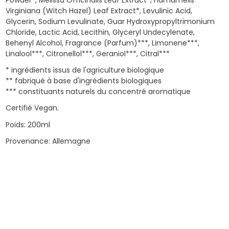
Powder*, Melissa Officinalis Leaf Extract*, Hamamelis
Virginiana (Witch Hazel) Leaf Extract*, Levulinic Acid,
Glycerin, Sodium Levulinate, Guar Hydroxypropyltrimonium
Chloride, Lactic Acid, Lecithin, Glyceryl Undecylenate,
Behenyl Alcohol, Fragrance (Parfum)***, Limonene***,
Linalool***, Citronellol***, Geraniol***, Citral***
* ingrédients issus de l'agriculture biologique
** fabriqué à base d'ingrédients biologiques
*** constituants naturels du concentré aromatique
Certifié Vegan.
Poids: 200ml
Provenance: Allemagne