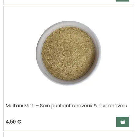
Multani Mitti – Soin purifiant cheveux & cuir chevelu
Ajouter a
4,50 €