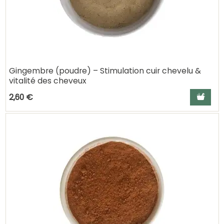
Gingembre (poudre) – Stimulation cuir chevelu &
vitalité des cheveux
Ajouter a
2,60 €