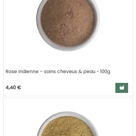
Rose Indienne – soins cheveux & peau - 100g
Ajouter a
4,40 €