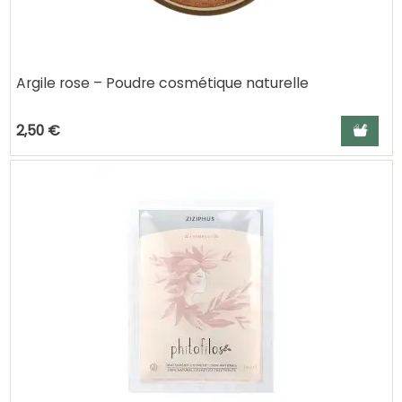
Argile rose – Poudre cosmétique naturelle
Ajouter a
2,50 €