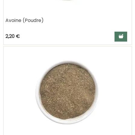
Avoine (Poudre)
Ajouter a
2,20 €