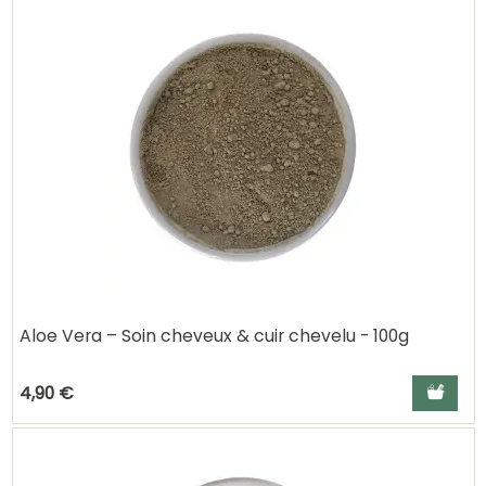
Aloe Vera – Soin cheveux & cuir chevelu - 100g
Ajouter a
4,90 €