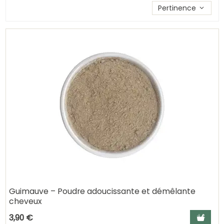
Trier les produits par
Pertinence
Guimauve – Poudre adoucissante et démêlante
cheveux
Ajouter a
3,90 €