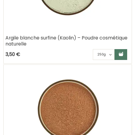
Argile blanche surfine (Kaolin) – Poudre cosmétique
naturelle
Ajouter au panier
Choisisse
3,50 €