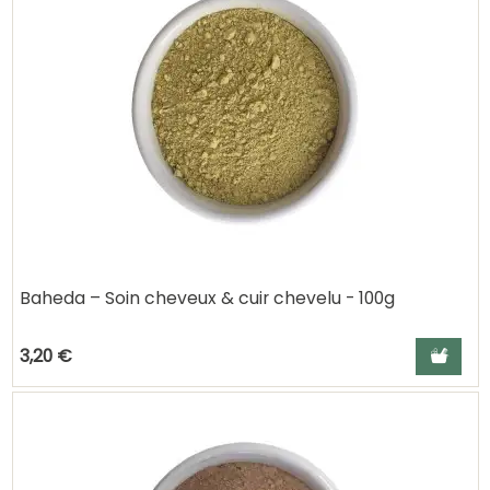
Baheda – Soin cheveux & cuir chevelu - 100g
Ajouter a
3,20 €