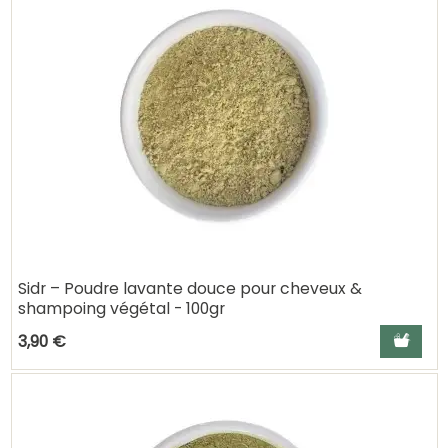
Sidr – Poudre lavante douce pour cheveux &
shampoing végétal - 100gr
Ajouter a
3,90 €