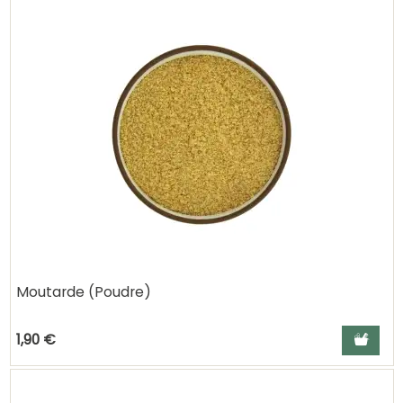
Moutarde (Poudre)
Ajouter a
1,90 €