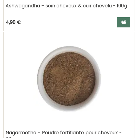
Ashwagandha – soin cheveux & cuir chevelu - 100g
Ajouter a
4,90 €
Nagarmotha – Poudre fortifiante pour cheveux -