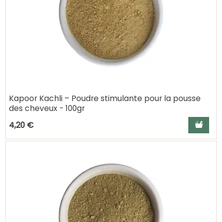
Kapoor Kachli – Poudre stimulante pour la pousse
des cheveux - 100gr
Ajouter a
4,20 €