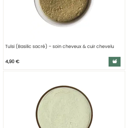
Tulsi (Basilic sacré) – soin cheveux & cuir chevelu
Ajouter a
4,90 €