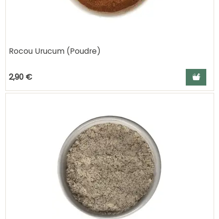
Rocou Urucum (Poudre)
Ajouter a
2,90 €