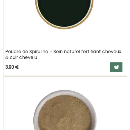
Poudre de Spiruline – Soin naturel fortifiant cheveux
& cuir chevelu
Ajouter a
3,90 €