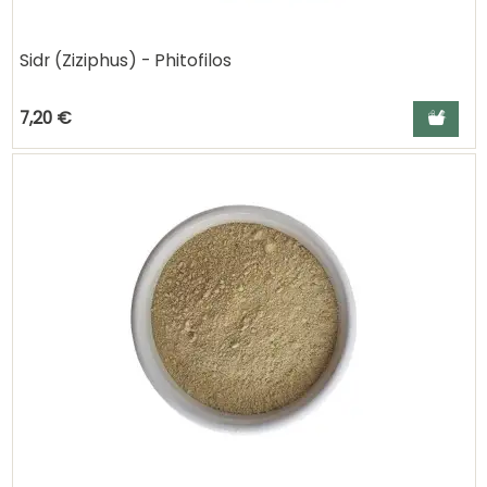
Sidr (Ziziphus) - Phitofilos
Ajouter a
7,20 €