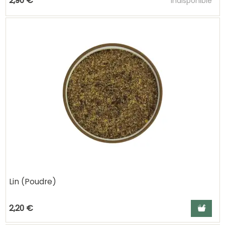
2,90 €
Indisponible
Lin (Poudre)
Ajouter a
2,20 €