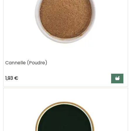
Cannelle (Poudre)
Ajouter a
1,93 €