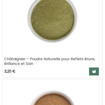
Châtaignier – Poudre Naturelle pour Reflets Bruns,
Brillance et Soin
Ajouter a
3,20 €