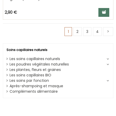
Ajouter a
2,90 €
1
2
3
4
Soins capillaires naturels
Les soins capillaires naturels
Les poudres végétales naturelles
Les plantes, fleurs et graines
Les soins capillaires BIO
Les soins par fonction
Après-shampoing et masque
Compléments alimentaire