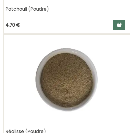
Patchouli (Poudre)
Ajouter a
4,70 €
Réglisse (Poudre)