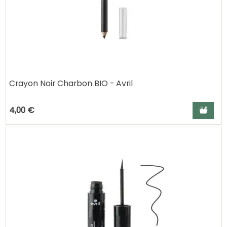
Crayon Noir Charbon BIO - Avril
Ajouter a
4,00 €