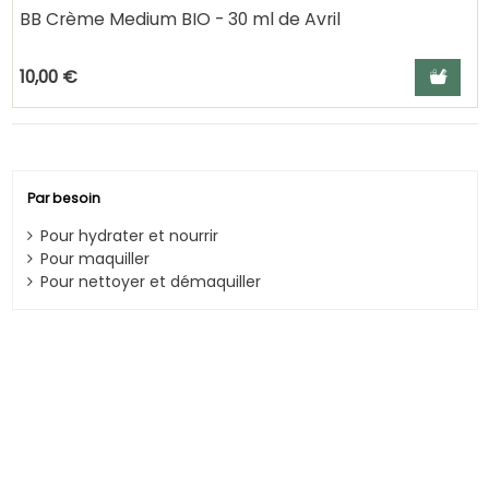
BB Crème Medium BIO - 30 ml de Avril
Ajouter a
10,00 €
Par besoin
Pour hydrater et nourrir
Pour maquiller
Pour nettoyer et démaquiller