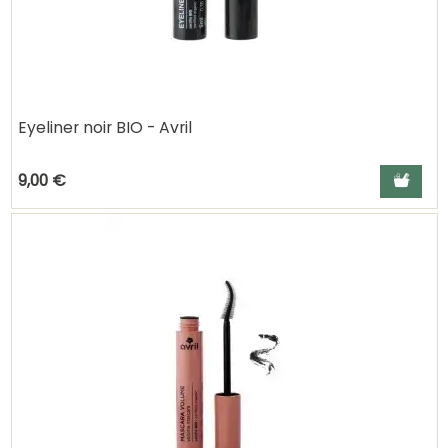
Eyeliner noir BIO - Avril
Ajouter a
9,00 €