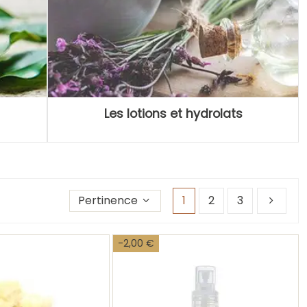
Les lotions et hydrolats
Trier les produits par
Pertinence
1
2
3
-2,00 €