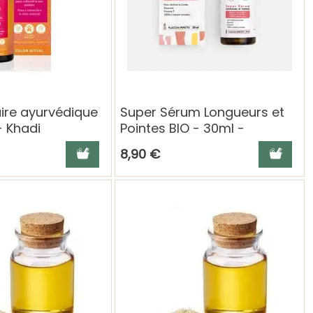
laire ayurvédique
Super Sérum Longueurs et
- Khadi
Pointes BIO - 30ml -
Clémence et Vivien
Ajouter au panier
Ajouter a
8,90 €