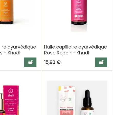
laire ayurvédique
Huile capillaire ayurvédique
ow - Khadi
Rose Repair - Khadi
Ajouter au panier
Ajouter a
15,90 €