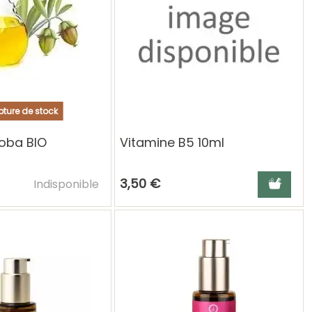
ture de stock
joba BIO
Vitamine B5 10ml
Ajouter au panier
Ajouter a
3,50 €
Indisponible