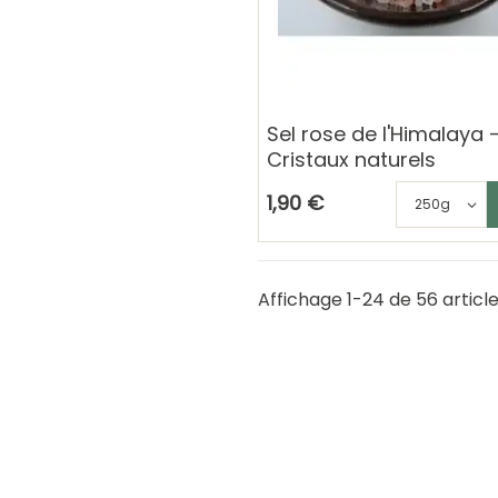
Sel rose de l'Himalaya 
Cristaux naturels
Ajouter au 
C
1,90 €
Affichage 1-24 de 56 articl