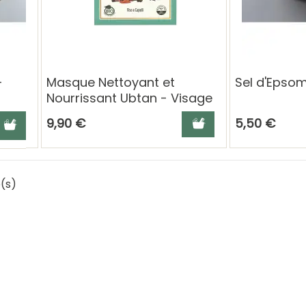
–
Masque Nettoyant et
Sel d'Epsom
Nourrissant Ubtan - Visage
et Cheveux - 100g
panier
hoisissez une déclinaison
Ajouter au panier
9,90 €
5,50 €
e(s)