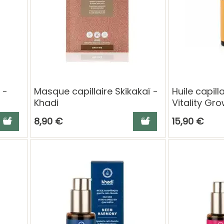
 -
Masque capillaire Skikakaï -
Huile capil
Khadi
Vitality Gr
jouter au panier
Ajouter au panier
8,90 €
15,90 €