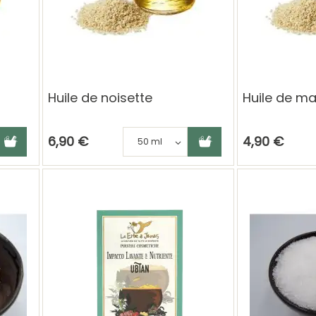
Huile de noisette
Huile de m
anier
hoisissez une déclinaison
Ajouter au panier
Choisissez une déclinai
6,90 €
4,90 €