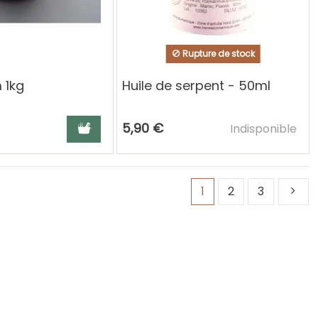
Rupture de stock
 1kg
Huile de serpent - 50ml
Ajouter au panier
Ajouter au pani
5,90 €
Indisponible
1
2
3