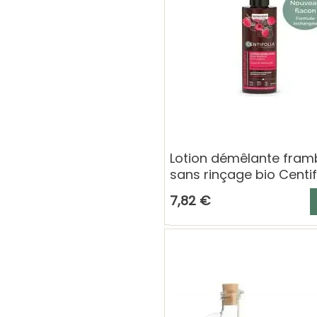
Lotion démêlante fram
sans rinçage bio Centif
200 ml – Cheveux brilla
A
7,82 €
et...