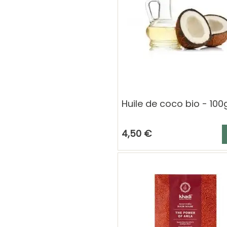
Huile de coco bio - 100
A
4,50 €