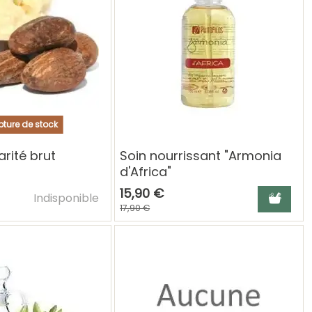
ture de stock
arité brut
Soin nourrissant "Armonia
d'Africa"
Ajouter au panier
15,90 €
Ajouter a
Indisponible
17,90 €