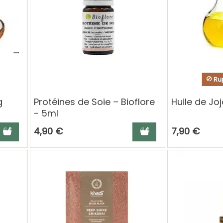
Rup
g
Protéines de Soie – Bioflore
Huile de Jo
- 5ml
jouter au panier
Ajouter au panier
4,90 €
7,90 €