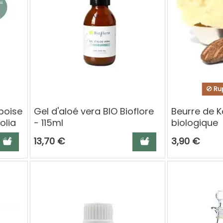
Rup
boise
Gel d'aloé vera BIO Bioflore
Beurre de K
olia
- 115ml
biologique
nts
jouter au panier
Ajouter au panier
13,70 €
3,90 €