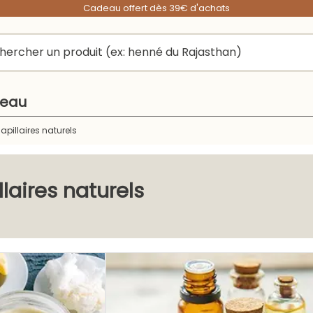
Cadeau offert dès 39€ d'achats
peau
apillaires naturels
llaires naturels