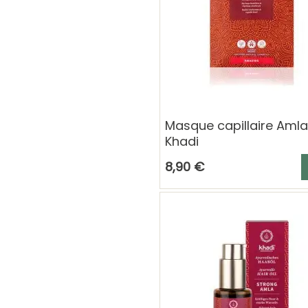
Masque capillaire Amla
Khadi
A
8,90 €