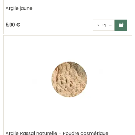
Argile jaune
Ajouter au panier
Choisisse
5,90 €
Argile Rassal naturelle – Poudre cosmétique