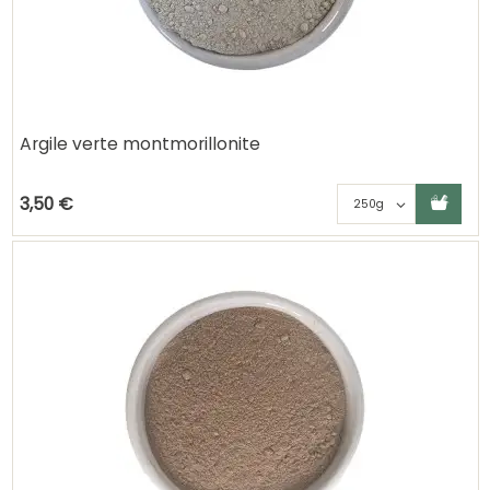
Argile verte montmorillonite
Ajouter au panier
Choisisse
3,50 €