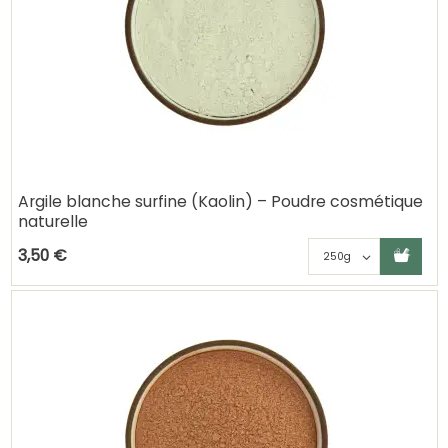
Argile blanche surfine (Kaolin) – Poudre cosmétique
naturelle
Ajouter au panier
Choisisse
3,50 €