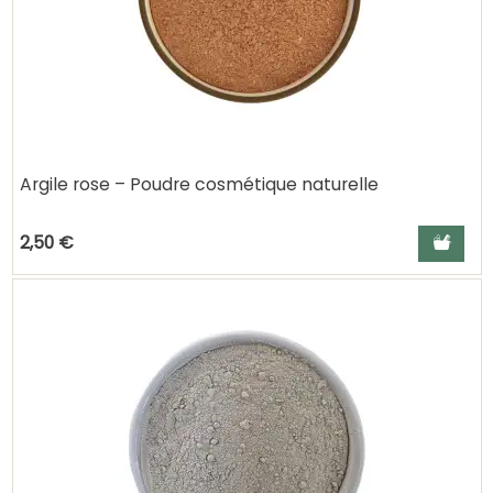
Argile rose – Poudre cosmétique naturelle
Ajouter a
2,50 €