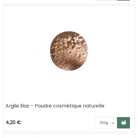
Argile lilas – Poudre cosmétique naturelle
Ajouter au panier
Choisisse
4,20 €