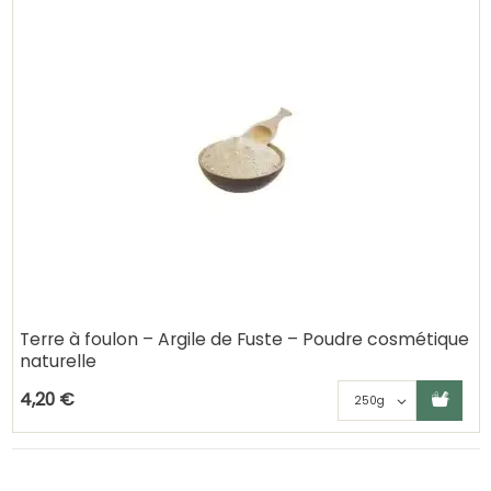
Terre à foulon – Argile de Fuste – Poudre cosmétique
naturelle
Ajouter au panier
Choisisse
4,20 €