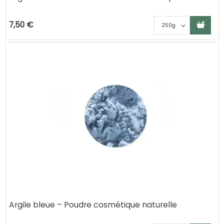
Ajouter au panier
Choisisse
7,50 €
Argile bleue – Poudre cosmétique naturelle