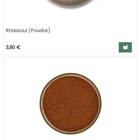
Rhassoul (Poudre)
Ajouter a
3,90 €