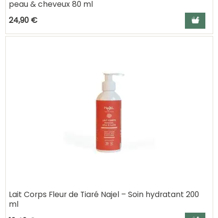
peau & cheveux 80 ml
Ajouter a
24,90 €
Lait Corps Fleur de Tiaré Najel – Soin hydratant 200
ml
Ajouter a