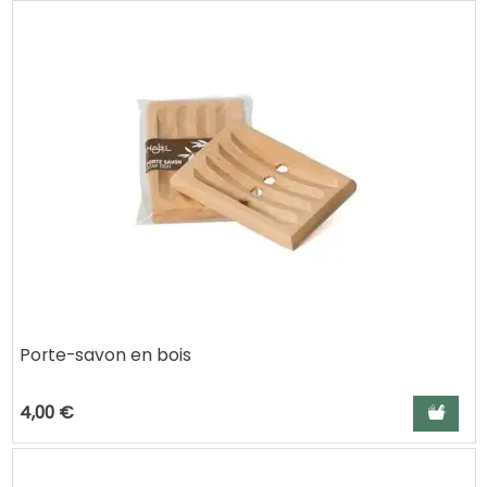
Porte-savon en bois
Ajouter a
4,00 €