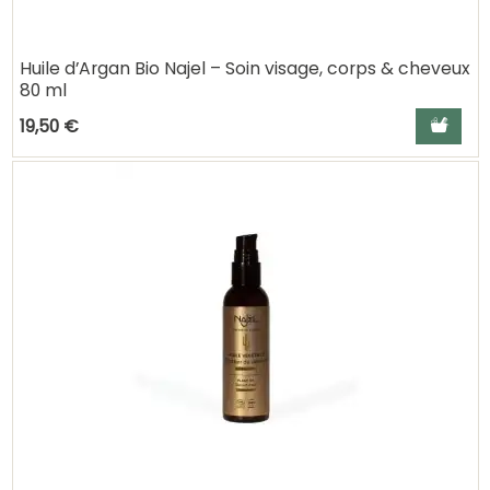
Huile d’Argan Bio Najel – Soin visage, corps & cheveux
80 ml
Ajouter a
19,50 €