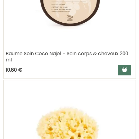
Baume Soin Coco Najel – Soin corps & cheveux 200
ml
Ajouter a
10,80 €