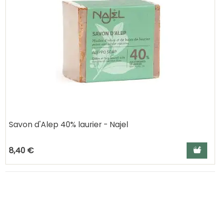
Savon d'Alep 40% laurier - Najel
Ajouter a
8,40 €