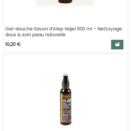
Gel-douche Savon d’Alep Najel 500 ml – Nettoyage
doux & soin peau naturelle
Ajouter a
10,20 €