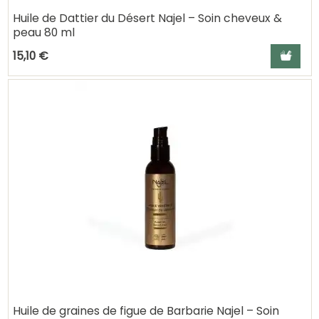
Huile de Dattier du Désert Najel – Soin cheveux &
peau 80 ml
Ajouter a
15,10 €
Huile de graines de figue de Barbarie Najel – Soin