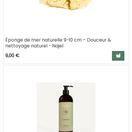
Éponge de mer naturelle 9-10 cm – Douceur &
nettoyage naturel - Najel
Ajouter a
9,00 €