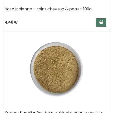
Rose Indienne – soins cheveux & peau - 100g
Ajouter a
4,40 €
Kapoor Kachli – Poudre stimulante pour la pousse