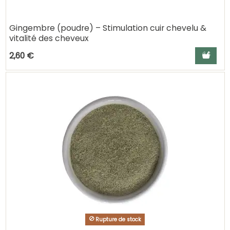
Gingembre (poudre) – Stimulation cuir chevelu &
vitalité des cheveux
Ajouter a
2,60 €
Rupture de stock