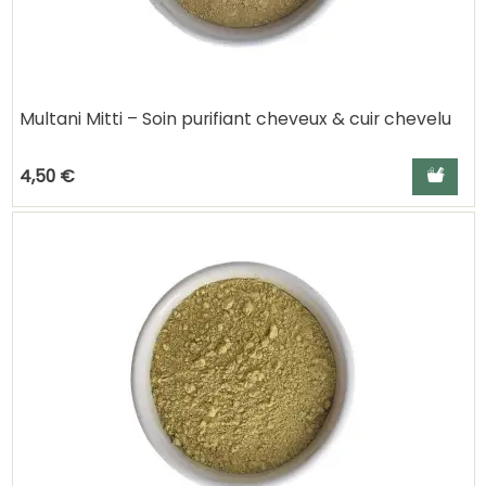
Multani Mitti – Soin purifiant cheveux & cuir chevelu
Ajouter a
4,50 €