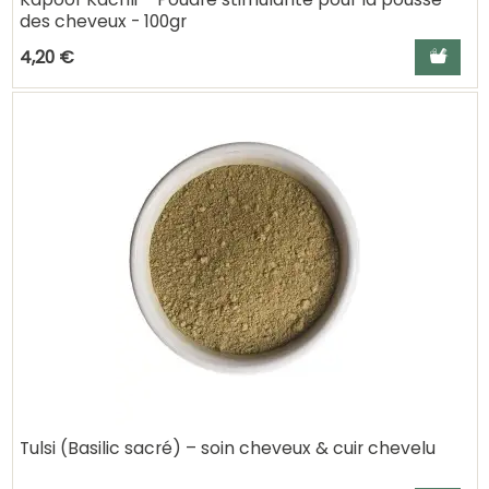
des cheveux - 100gr
Ajouter a
4,20 €
Tulsi (Basilic sacré) – soin cheveux & cuir chevelu