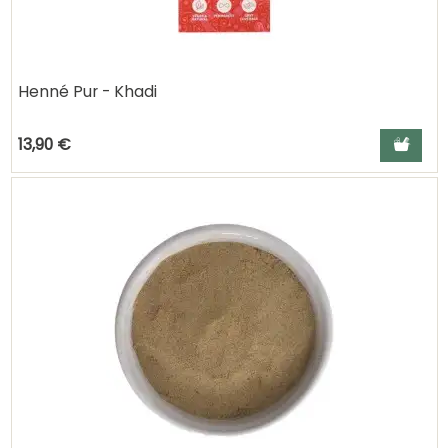
Henné Pur - Khadi
Ajouter a
13,90 €