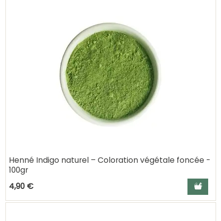
Henné Indigo naturel – Coloration végétale foncée -
100gr
Ajouter a
4,90 €