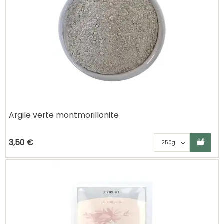
Argile verte montmorillonite
Ajouter au panier
Choisisse
3,50 €