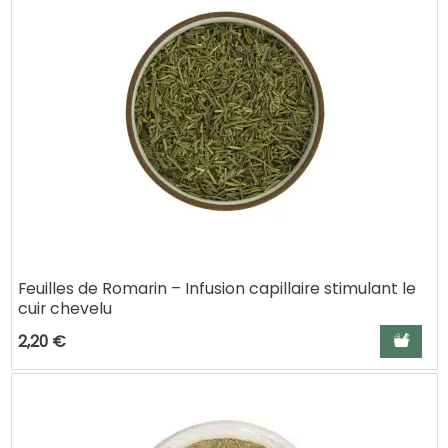
Feuilles de Romarin – Infusion capillaire stimulant le
cuir chevelu
Ajouter a
2,20 €