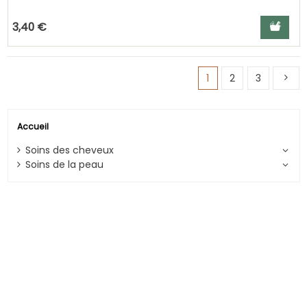
Ajouter a
3,40 €
1
2
3
Accueil
Soins des cheveux
Soins de la peau