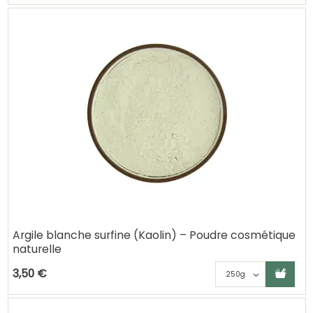
Argile blanche surfine (Kaolin) – Poudre cosmétique
naturelle
Ajouter au panier
Choisisse
3,50 €