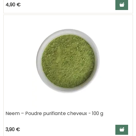
Ajouter a
4,90 €
Neem – Poudre purifiante cheveux - 100 g
Ajouter a
3,90 €