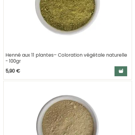
Henné aux 11 plantes– Coloration végétale naturelle
- 100gr
Ajouter a
5,90 €