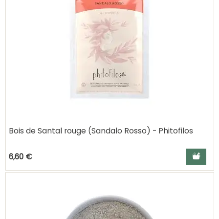
Bois de Santal rouge (Sandalo Rosso) - Phitofilos
Ajouter a
6,60 €