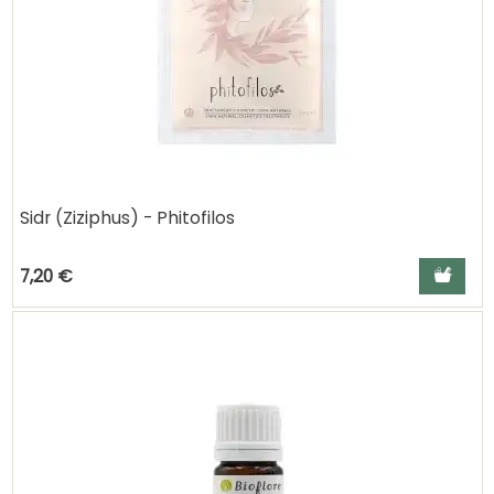
Sidr (Ziziphus) - Phitofilos
Ajouter a
7,20 €