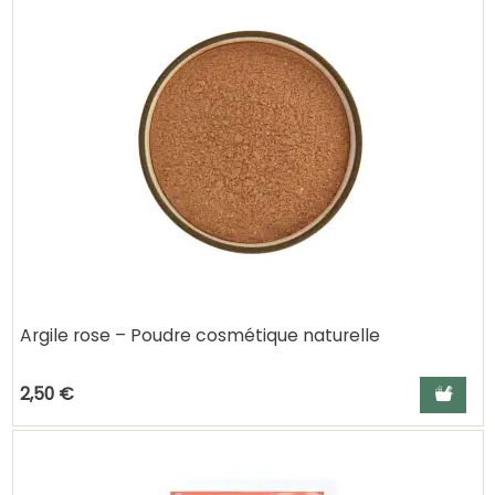
Argile rose – Poudre cosmétique naturelle
Ajouter a
2,50 €