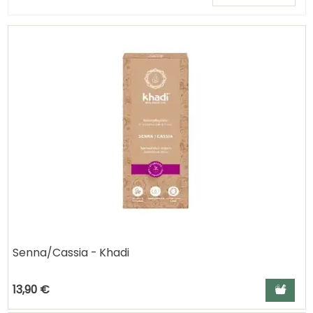
Senna/Cassia - Khadi
Ajouter a
13,90 €