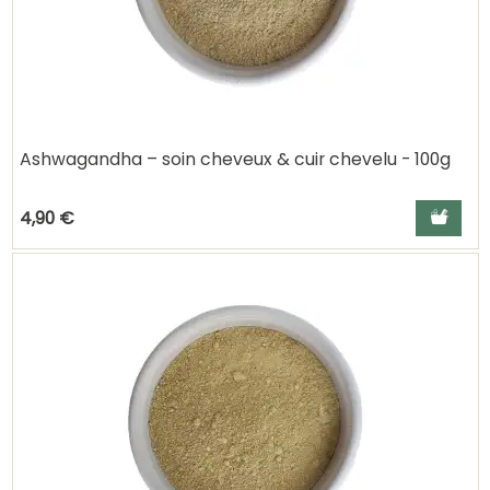
Ashwagandha – soin cheveux & cuir chevelu - 100g
Ajouter a
4,90 €