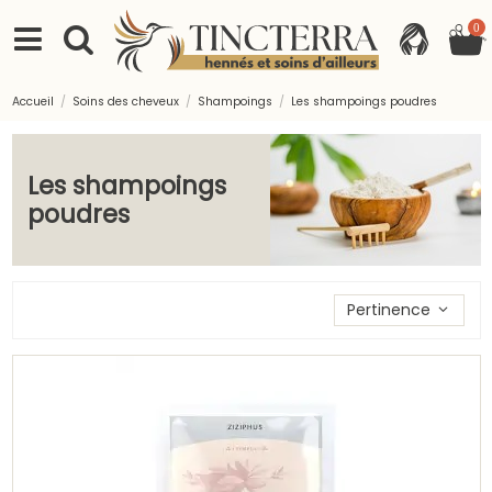
0
Accueil
Soins des cheveux
Shampoings
Les shampoings poudres
Les shampoings
poudres
Trier les produits par
Pertinence