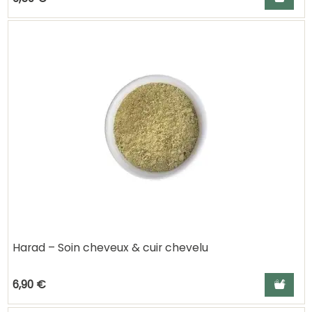
Harad – Soin cheveux & cuir chevelu
Ajouter a
6,90 €