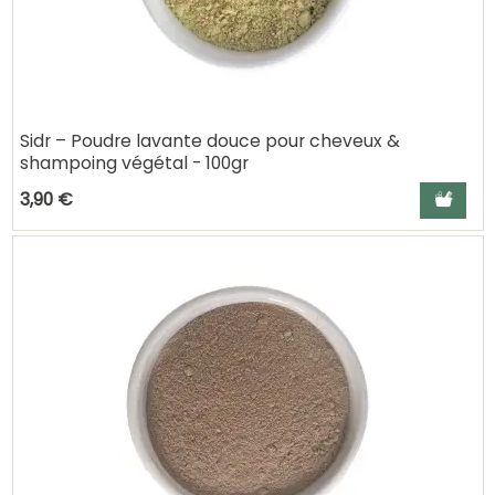
Sidr – Poudre lavante douce pour cheveux &
shampoing végétal - 100gr
Ajouter a
3,90 €