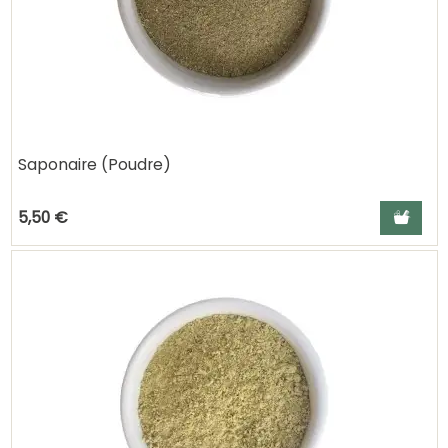
Saponaire (Poudre)
Ajouter a
5,50 €