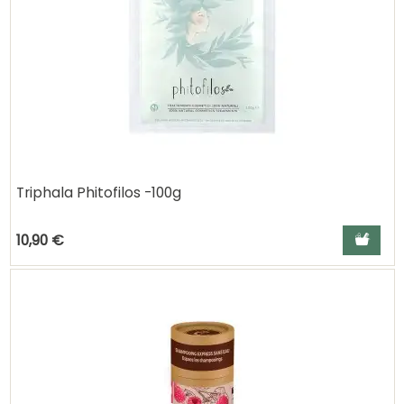
Triphala Phitofilos -100g
Ajouter a
10,90 €