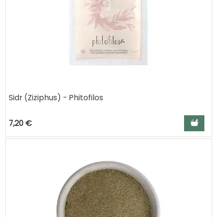
Sidr (Ziziphus) - Phitofilos
Ajouter a
7,20 €