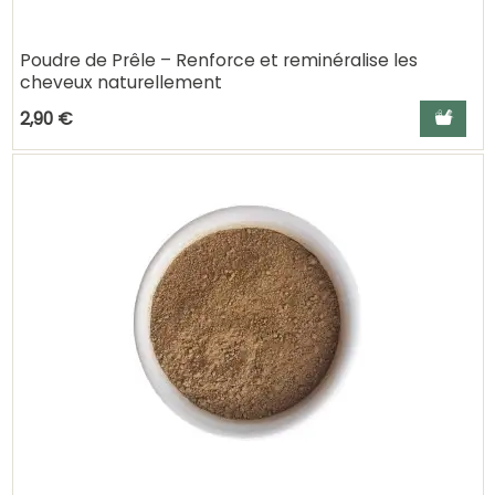
Poudre de Prêle – Renforce et reminéralise les
cheveux naturellement
Ajouter a
2,90 €