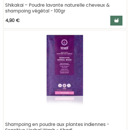
Shikakai – Poudre lavante naturelle cheveux &
shampoing végétal - 100gr
Ajouter a
4,90 €
Shampoing en poudre aux plantes indiennes -