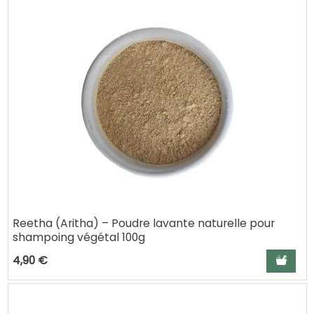
Reetha (Aritha) – Poudre lavante naturelle pour
shampoing végétal 100g
Ajouter a
4,90 €