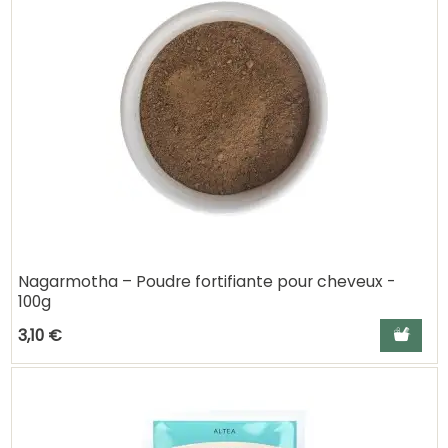
Nagarmotha – Poudre fortifiante pour cheveux -
100g
Ajouter a
3,10 €