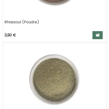
Rhassoul (Poudre)
Ajouter a
3,90 €