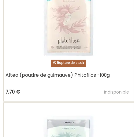
Rupture de stock
Altea (poudre de guimauve) Phitofilos -100g
Ajouter au pani
7,70 €
Indisponible