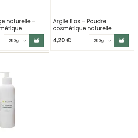
ge naturelle –
Argile lilas – Poudre
métique
cosmétique naturelle
son
Ajouter au panier
Choisissez une déclinaison
Ajouter au panier
Choisisse
4,20 €