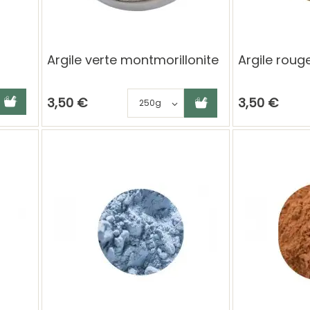
Argile verte montmorillonite
Argile roug
jouter au panier
Ajouter au panier
Choisissez une déclinai
3,50 €
3,50 €