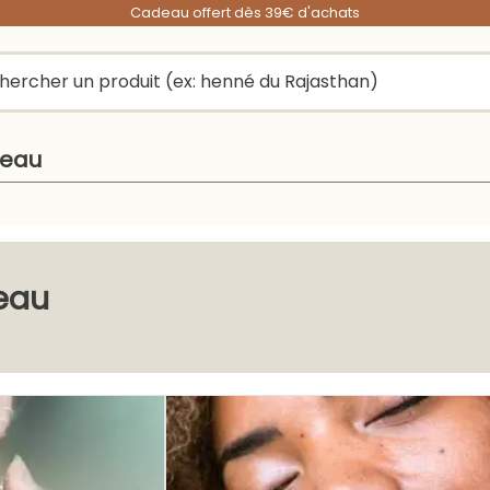
Cadeau offert dès 39€ d'achats
peau
eau