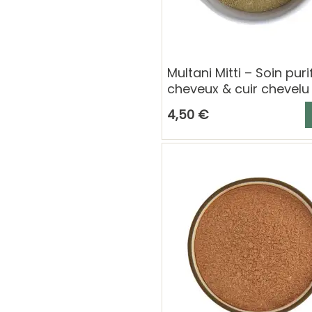
Multani Mitti – Soin puri
cheveux & cuir chevelu
A
4,50 €