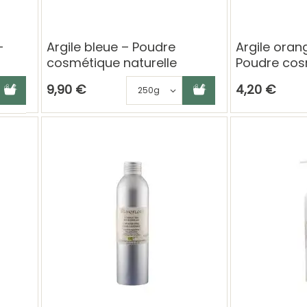
–
Argile bleue – Poudre
Argile oran
cosmétique naturelle
Poudre cos
panier
hoisissez une déclinaison
Ajouter au panier
Choisissez une déclinai
9,90 €
4,20 €