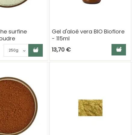
che surfine
Gel d'aloé vera BIO Bioflore
Poudre
- 115ml
 naturelle
Ajouter au panier
Choisissez une déclinaison
Ajouter a
13,70 €