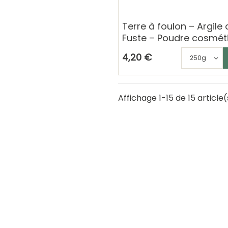
Terre à foulon – Argile 
Fuste – Poudre cosmét
naturelle
Ajouter au 
C
4,20 €
Affichage 1-15 de 15 article(