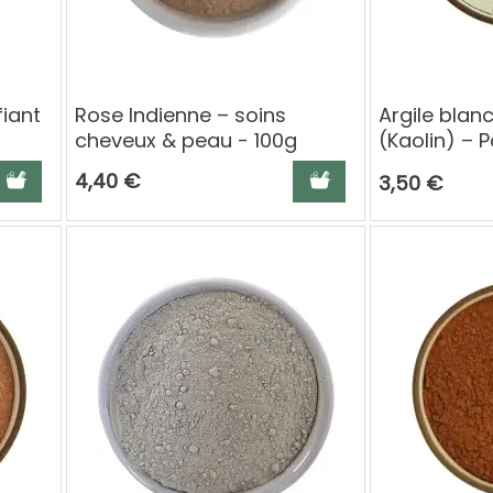
fiant
Rose Indienne – soins
Argile blan
cheveux & peau - 100g
(Kaolin) – 
cosmétique
jouter au panier
Ajouter au panier
4,40 €
3,50 €