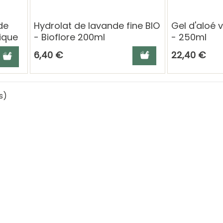
de
Hydrolat de lavande fine BIO
Gel d'aloé v
ique
- Bioflore 200ml
- 250ml
panier
hoisissez une déclinaison
Ajouter au panier
6,40 €
22,40 €
s)