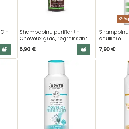
Rup
IO -
Shampooing purifiant -
Shampoing 
Cheveux gras, regraissant
équilibre
vite BIO, 200 ml de Centifolia
jouter au panier
Ajouter au panier
6,90 €
7,90 €