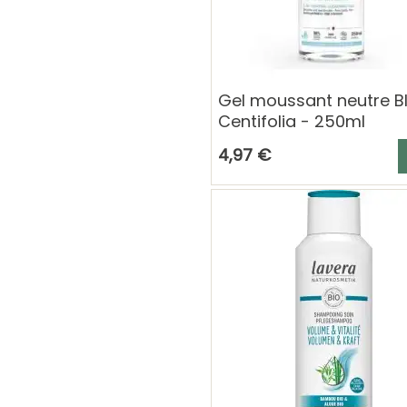
Gel moussant neutre B
Centifolia - 250ml
A
4,97 €