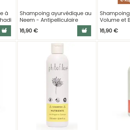
Rup
e à
Shampoing ayurvédique au
Shampoing 
Khadi
Neem - Antipelliculaire
Volume et B
jouter au panier
Ajouter au panier
16,90 €
16,90 €