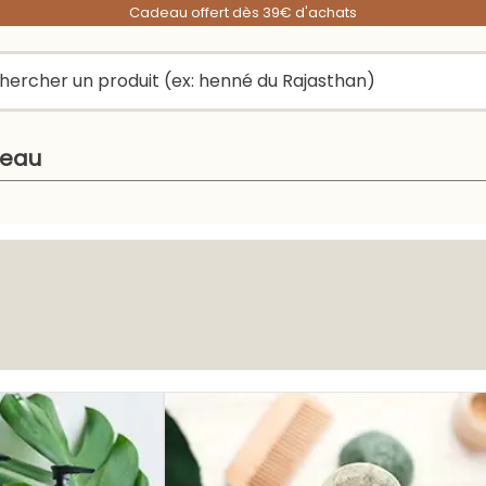
Cadeau offert dès 39€ d'achats
peau