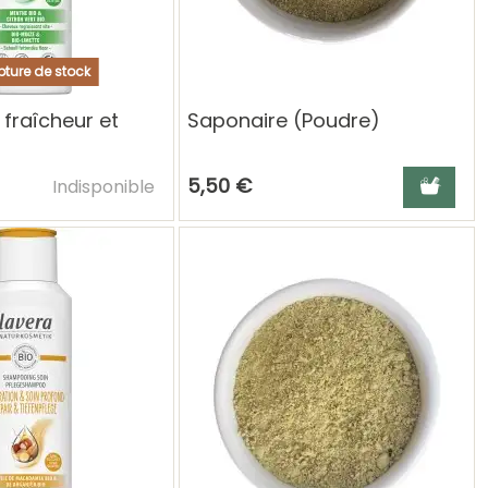
ture de stock
fraîcheur et
Saponaire (Poudre)
Ajouter au panier
Ajouter a
5,50 €
Indisponible