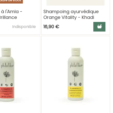
ture de stock
à l'Amla -
Shampoing ayurvédique
rillance
Orange Vitality - Khadi
Ajouter au panier
Ajouter a
16,90 €
Indisponible