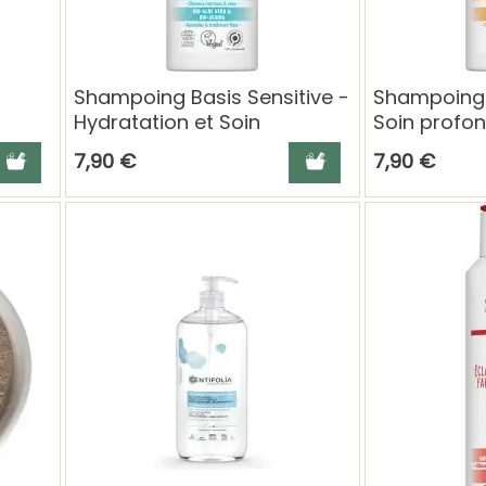
Shampoing Basis Sensitive -
Shampoing 
Hydratation et Soin
Soin profon
soin des c
jouter au panier
Ajouter au panier
7,90 €
7,90 €