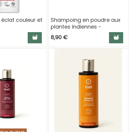
éclat couleur et
Shampoing en poudre aux
plantes indiennes -
Sensitive Herbal Wash -
Ajouter au panier
Ajouter a
8,90 €
Khadi