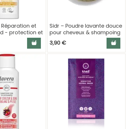
Réparation et
Sidr – Poudre lavante douce
d - protection et
pour cheveux & shampoing
heveux
végétal - 100gr
Ajouter au panier
Ajouter a
3,90 €