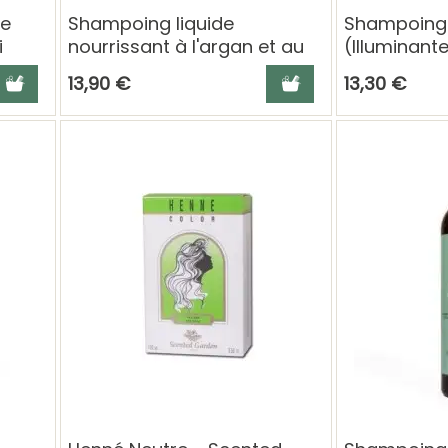
ue
Shampoing liquide
Shampoing 
i
nourrissant à l'argan et au
(Illuminant
chanvre (Shampoo
Cheveux rou
jouter au panier
Ajouter au panier
13,90 €
13,30 €
Nutriente) - Phitofilos
Phitofilos 2