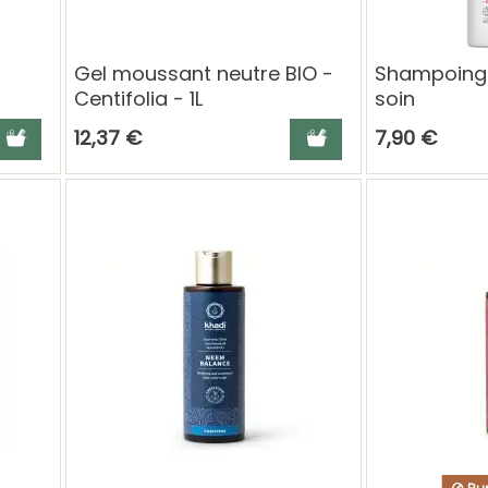
Gel moussant neutre BIO -
Shampoing 
Centifolia - 1L
soin
jouter au panier
Ajouter au panier
12,37 €
7,90 €