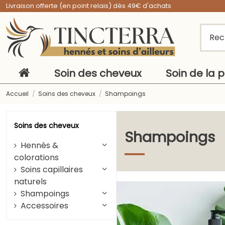
Livraison offerte (en point relais) dès 49€ d'achats
Soin des cheveux
Soin de la 
Accueil
Soins des cheveux
Shampoings
Soins des cheveux
Shampoings
Hennés &
colorations
Soins capillaires
naturels
Shampoings
Accessoires