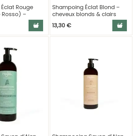
Éclat Rouge
Shampoing Éclat Blond –
e Rosso) –
cheveux blonds & clairs
x et acajou -
(Illuminante Biondo) -
Ajouter au panier
Ajouter a
13,30 €
00 ml
Phitofilos 200 ml