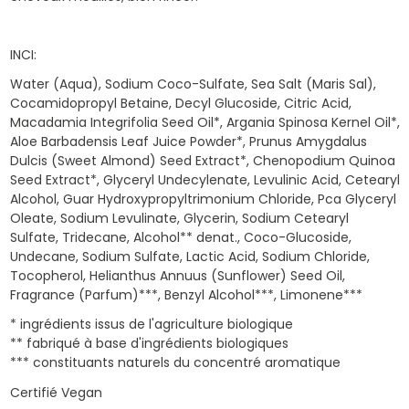
INCI:
Water (Aqua), Sodium Coco-Sulfate, Sea Salt (Maris Sal),
Cocamidopropyl Betaine, Decyl Glucoside, Citric Acid,
Macadamia Integrifolia Seed Oil*, Argania Spinosa Kernel Oil*,
Aloe Barbadensis Leaf Juice Powder*, Prunus Amygdalus
Dulcis (Sweet Almond) Seed Extract*, Chenopodium Quinoa
Seed Extract*, Glyceryl Undecylenate, Levulinic Acid, Cetearyl
Alcohol, Guar Hydroxypropyltrimonium Chloride, Pca Glyceryl
Oleate, Sodium Levulinate, Glycerin, Sodium Cetearyl
Sulfate, Tridecane, Alcohol** denat., Coco-Glucoside,
Undecane, Sodium Sulfate, Lactic Acid, Sodium Chloride,
Tocopherol, Helianthus Annuus (Sunflower) Seed Oil,
Fragrance (Parfum)***, Benzyl Alcohol***, Limonene***
* ingrédients issus de l'agriculture biologique
** fabriqué à base d'ingrédients biologiques
*** constituants naturels du concentré aromatique
Certifié Vegan