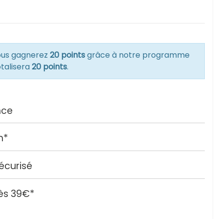
vous gagnerez
20 points
grâce à notre programme
otalisera
20 points
.
nce
h*
écurisé
ès 39€*