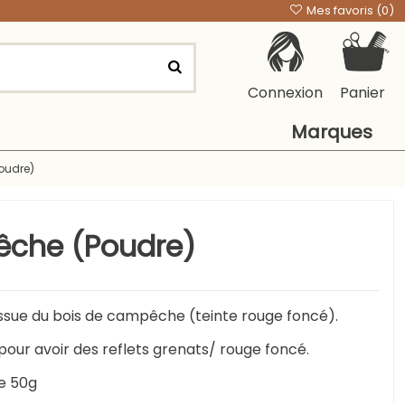
Mes favoris (
0
)
Connexion
Panier
Marques
oudre)
êche (Poudre)
issue du bois de campêche (teinte rouge foncé).
pour avoir des reflets grenats/ rouge foncé.
e 50g