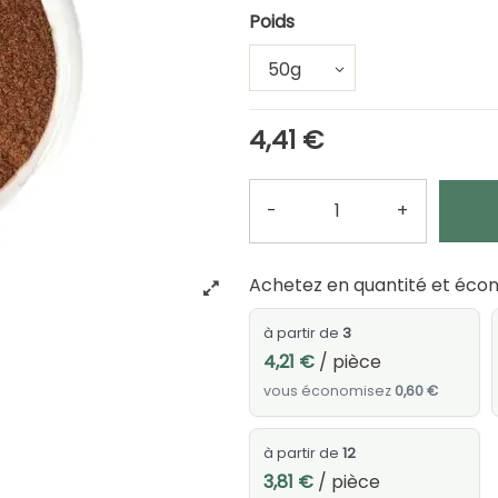
Poids
4,41 €
-
+
Quantité
Achetez en quantité et écon
à partir de
3
4,21 €
/ pièce
vous économisez
0,60 €
à partir de
12
3,81 €
/ pièce