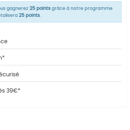
vous gagnerez
25 points
grâce à notre programme
otalisera
25 points
.
nce
h*
écurisé
ès 39€*