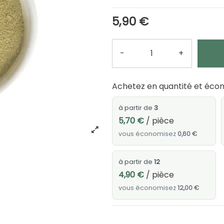
5,90 €
-
+
Quantité
Achetez en quantité et écon
à partir de
3
5,70 €
/ pièce
vous économisez
0,60 €
à partir de
12
4,90 €
/ pièce
vous économisez
12,00 €