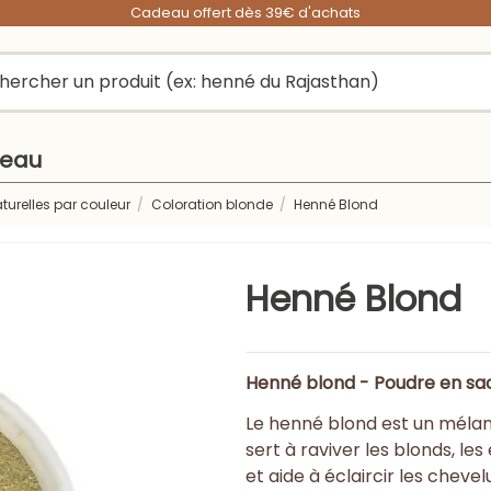
Cadeau offert dès 39€ d'achats
peau
turelles par couleur
Coloration blonde
Henné Blond
Henné Blond
Henné blond - Poudre en sa
Le henné blond est un mélan
sert à raviver les blonds, le
et aide à éclaircir les cheve