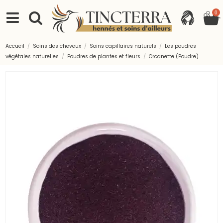
0
Accueil
Soins des cheveux
Soins capillaires naturels
Les poudres
végétales naturelles
Poudres de plantes et fleurs
Orcanette (Poudre)