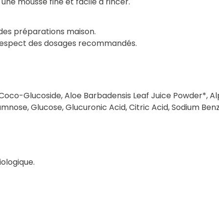
 une mousse fine et facile à rincer.
des préparations maison.
 le respect des dosages recommandés.
, Coco-Glucoside, Aloe Barbadensis Leaf Juice Powder*, 
nose, Glucose, Glucuronic Acid, Citric Acid, Sodium Ben
iologique.