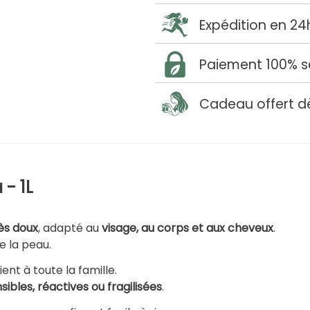
Expédition en 24
Paiement 100% s
Cadeau offert d
 - 1L
ès doux
, adapté au
visage, au corps et aux cheveux
.
e la peau.
ent à toute la famille.
ibles, réactives ou fragilisées
.