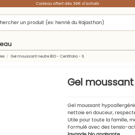
Cadeau offert dès 39€ d'achats
peau
des
Gel moussant neutre BIO - Centifolia - 1L
Gel moussant n
Gel moussant hypoallergén
nettoie en douceur, respecte
Utile pour toute la famille, 
Formulé avec des tensio-act
lavande bio apaisante
.