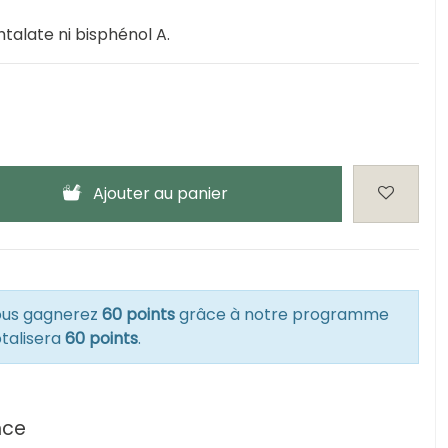
htalate ni bisphénol A.
Ajouter au panier
vous gagnerez
60 points
grâce à notre programme
otalisera
60 points
.
nce