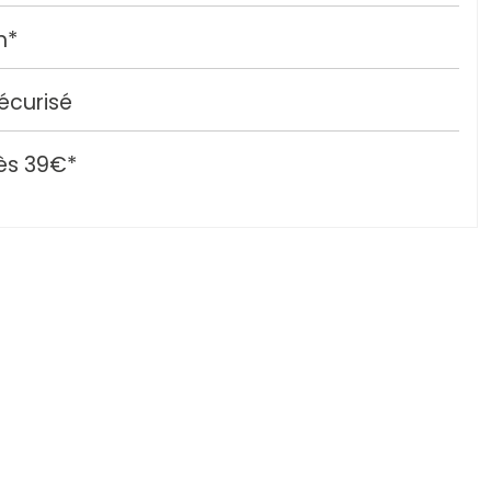
h*
écurisé
ès 39€*