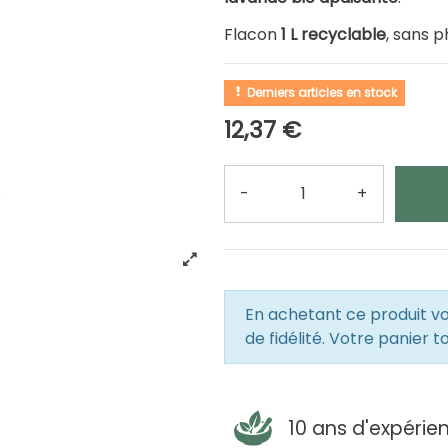
Flacon
1 L recyclable
, sans p
Derniers articles en stock
12,37 €
-
+
Quantité
En achetant ce produit 
de fidélité. Votre panier t
10 ans d'expérie