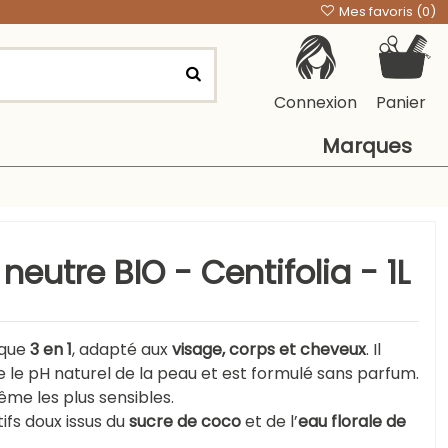
Mes favoris (
0
)
Connexion
Panier
Marques
eutre BIO - Centifolia - 1L
ique
3 en 1
, adapté aux
visage, corps et cheveux
. Il
 le pH naturel de la peau et est formulé sans parfum.
même les plus sensibles.
ifs doux issus du
sucre de coco
et de l’
eau florale de