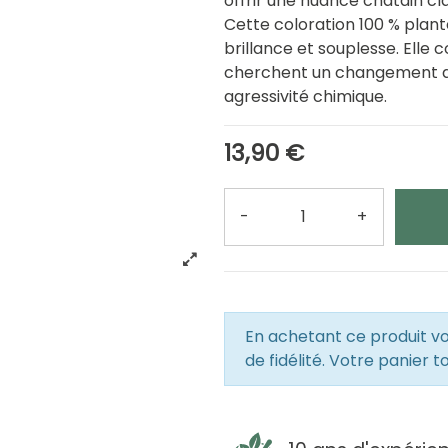
offrir une nuance châtain clai
Cette coloration 100 % plant
brillance et souplesse. Elle 
cherchent un changement de 
agressivité chimique.
13,90 €
-
+
Quantité
En achetant ce produit 
de fidélité. Votre panier t