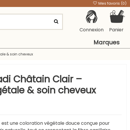
Mes favoris (
0
)
Connexion
Panier
Marques
tale & soin cheveux
di Châtain Clair –
gétale & soin cheveux
r est une coloration végétale douce conçue pour