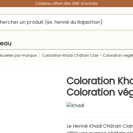
Cadeau offert dès 39€ d'achats
peau
aturelles par marque
Coloration Khadi Châtain Clair – Coloration végé
Coloration Kha
Coloration vé
Le Henné Khadi Châtain Clai