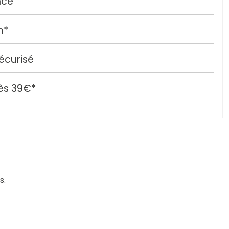
nce
h*
écurisé
ès 39€*
s.