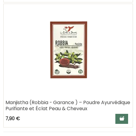
Manjistha (Robbia - Garance ) – Poudre Ayurvédique
Purifiante et Éclat Peau & Cheveux
Ajouter a
7,90 €