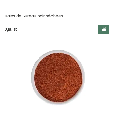
Baies de Sureau noir séchées
Ajouter a
2,90 €