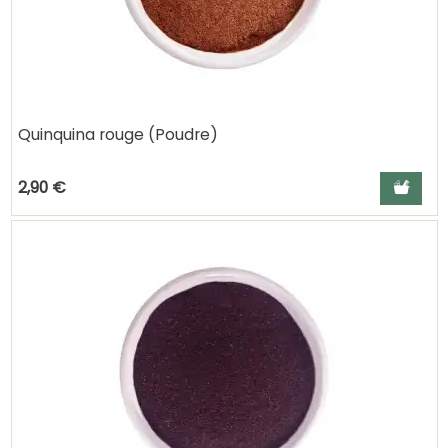
Quinquina rouge (Poudre)
Ajouter a
2,90 €