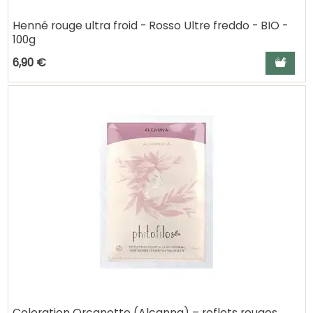
Henné rouge ultra froid - Rosso Ultre freddo - BIO -
100g
Ajouter a
6,90 €
Coloration Orcanette (Alcanna) – reflets rouges