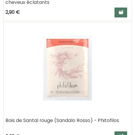
cheveux éclatants
Ajouter a
2,90 €
Bois de Santal rouge (Sandalo Rosso) - Phitofilos
Ajouter a