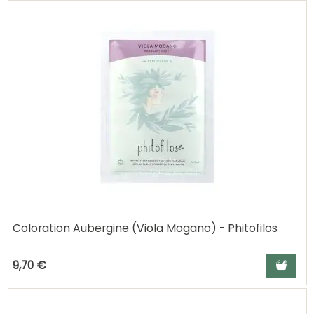
Coloration Aubergine (Viola Mogano) - Phitofilos
Ajouter a
9,70 €