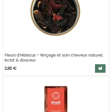
Fleurs d’Hibiscus – Rinçage et soin cheveux naturel,
éclat & douceur
Ajouter a
2,90 €