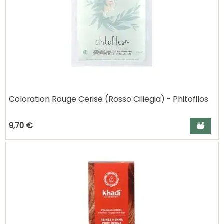
Coloration Rouge Cerise (Rosso Ciliegia) - Phitofilos
Ajouter a
9,70 €