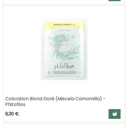
Coloration Blond Doré (Miscela Camomilla) -
Phitofilos
Ajouter a
9,30 €