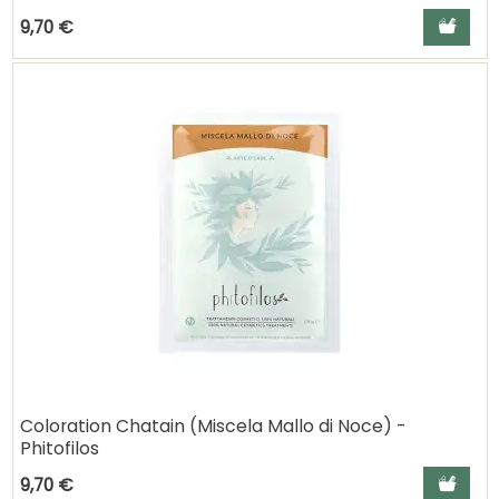
Ajouter a
9,70 €
Coloration Chatain (Miscela Mallo di Noce) -
Phitofilos
Ajouter a
9,70 €