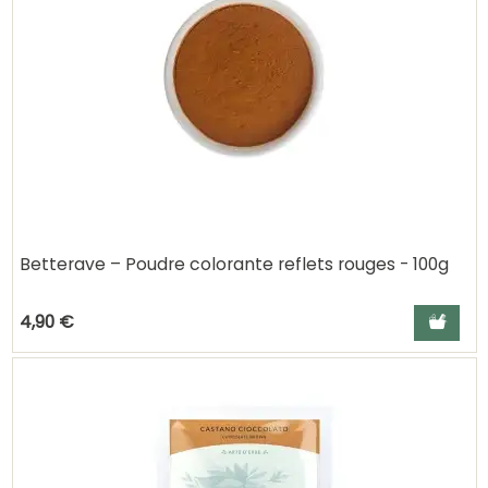
Betterave – Poudre colorante reflets rouges - 100g
Ajouter a
4,90 €