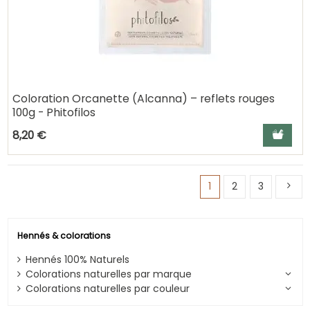
Coloration Orcanette (Alcanna) – reflets rouges
100g - Phitofilos
Ajouter a
8,20 €
1
2
3
Hennés & colorations
Hennés 100% Naturels
Colorations naturelles par marque
Colorations naturelles par couleur