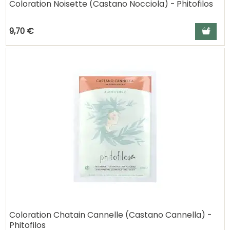
Coloration Noisette (Castano Nocciola) - Phitofilos
Ajouter a
9,70 €
Coloration Chatain Cannelle (Castano Cannella) -
Phitofilos