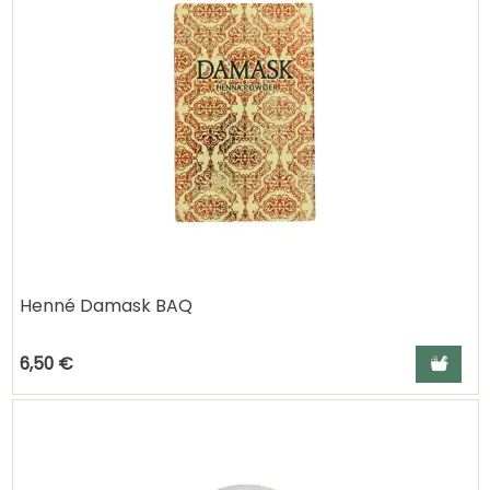
Henné Damask BAQ
Ajouter a
6,50 €