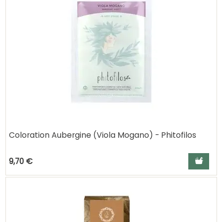
Coloration Aubergine (Viola Mogano) - Phitofilos
Ajouter a
9,70 €