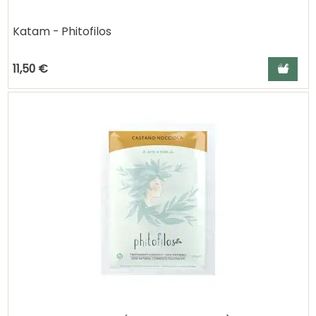
Katam - Phitofilos
Ajouter a
11,50 €