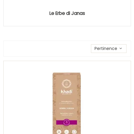
Le Erbe di Janas
Trier les produits par
Pertinence