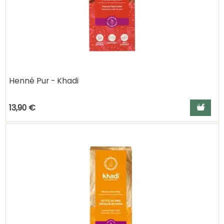
Henné Pur - Khadi
Ajouter a
13,90 €