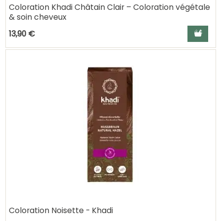
Coloration Khadi Châtain Clair – Coloration végétale
& soin cheveux
Ajouter a
13,90 €
Coloration Noisette - Khadi