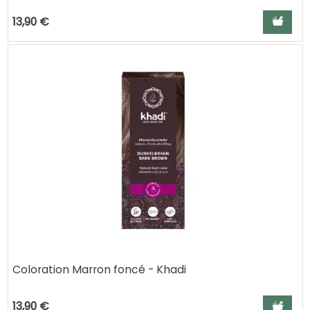
Ajouter a
13,90 €
Coloration Marron foncé - Khadi
Ajouter a
13,90 €