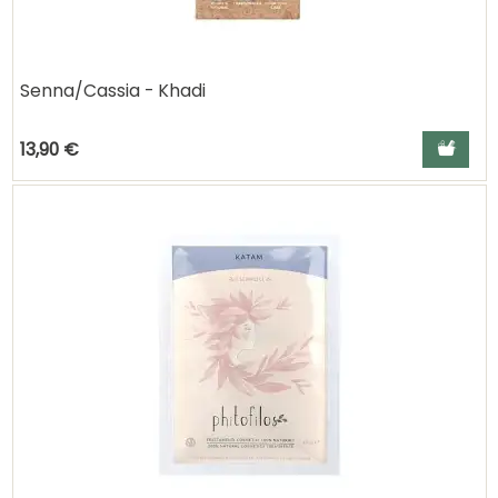
Senna/Cassia - Khadi
Ajouter a
13,90 €