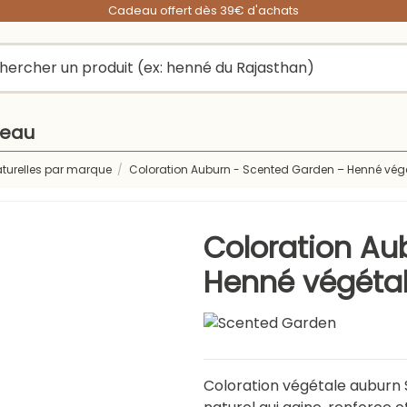
Cadeau offert dès 39€ d'achats
peau
aturelles par marque
Coloration Auburn - Scented Garden – Henné végé
Coloration Au
Henné végétal
Coloration végétale auburn 