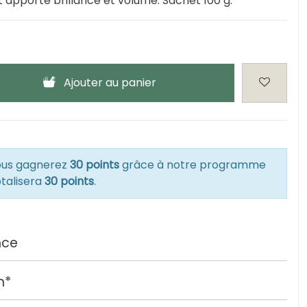
t apporte brillance et volume. Sachet 100 g.
Ajouter au panier
vous gagnerez
30 points
grâce à notre programme
otalisera
30 points
.
nce
h*