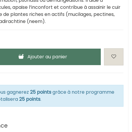
amation, psoriasis ou démangeaisons. Il aide à
cules, apaise l’inconfort et contribue à assainir le cuir
 de plantes riches en actifs (mucilages, pectines,
zadirachtine (neem).
Ajouter au panier
vous gagnerez
25 points
grâce à notre programme
otalisera
25 points
.
nce