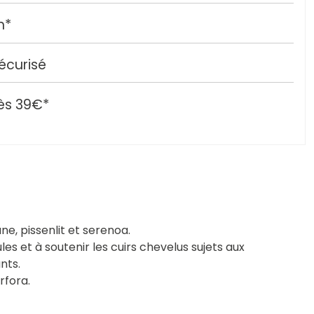
h*
écurisé
ès 39€*
e, pissenlit et serenoa.
s et à soutenir les cuirs chevelus sujets aux
nts.
rfora.