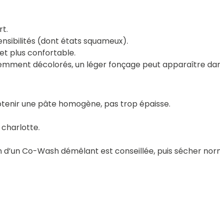
rt.
nsibilités (dont états squameux).
et plus confortable.
écemment décolorés, un léger fonçage peut apparaître dans
btenir une pâte homogène, pas trop épaisse.
 charlotte.
n d’un Co-Wash démêlant est conseillée, puis sécher no