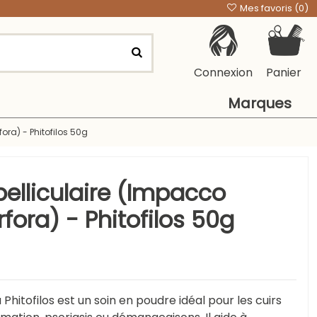
Mes favoris (
0
)
Connexion
Panier
Marques
ora) - Phitofilos 50g
elliculaire (Impacco
rfora) - Phitofilos 50g
hitofilos est un soin en poudre idéal pour les cuirs