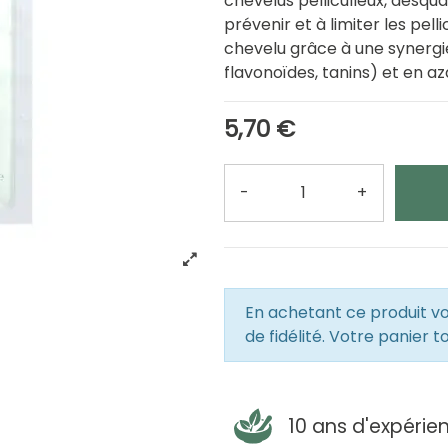
chevelus pelliculleux, desqu
prévenir et à limiter les pelli
chevelu grâce à une synergie
flavonoïdes, tanins) et en a
5,70 €
-
+
Quantité
En achetant ce produit 
de fidélité. Votre panier t
10 ans d'expérie