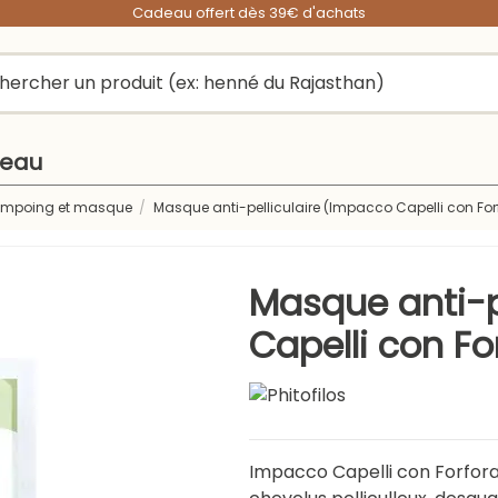
Cadeau offert dès 39€ d'achats
peau
ampoing et masque
Masque anti-pelliculaire (Impacco Capelli con Forf
Masque anti-p
Capelli con Fo
Impacco Capelli con Forfora P