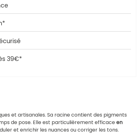
nce
h*
écurisé
ès 39€*
ues et artisanales. Sa racine contient des pigments
temps de pose. Elle est particulièrement efficace
en
ler et enrichir les nuances ou corriger les tons.