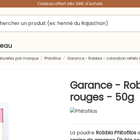
Cadeau offert dès 39€ d'achats
peau
aturelles par marque
Phitofilos
Garance - Robbia - coloration reflets
Garance - Robb
rouges - 50g
La poudre
Robbia Phitofilos
e