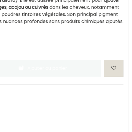
difolia)
. Elle est utilisée principalement pour
ajouter
ges, acajou ou cuivrés
dans les cheveux, notamment
 poudres tintoires végétales. Son principal pigment
es nuances profondes sans produits chimiques ajoutés.
Ajouter au panier