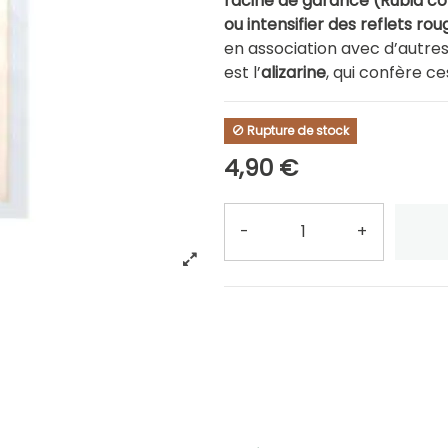
racine de garance (Rubia cor
ou intensifier des reflets rou
en association avec d’autres
est l’
alizarine
, qui confère c
Rupture de stock
4,90 €
-
+
Quantité