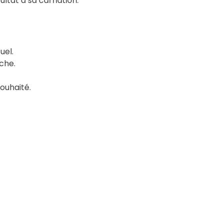
ultat à sa carnation.
uel.
che.
souhaité.