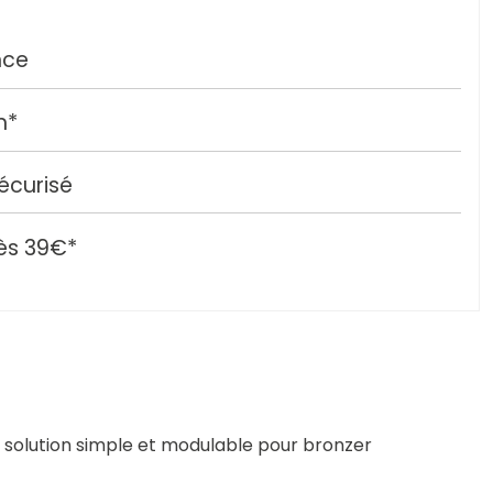
nce
h*
écurisé
ès 39€*
e solution simple et modulable pour bronzer