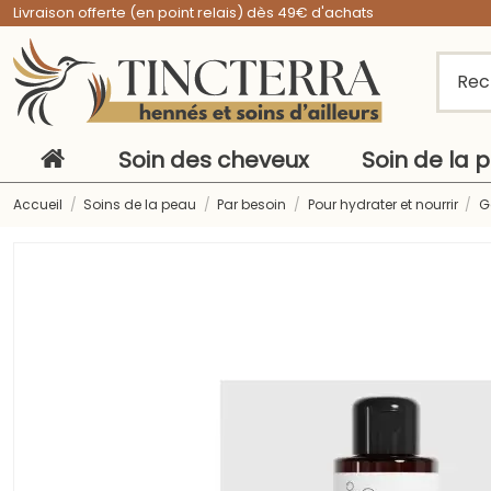
Livraison offerte (en point relais) dès 49€ d'achats
Soin des cheveux
Soin de la 
Accueil
Soins de la peau
Par besoin
Pour hydrater et nourrir
G