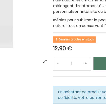
hâle naturel et uniforme sans e
mélangent directement à votr
personnaliser l'intensité du 
Idéales pour sublimer la pea
naturel tout en conservant l
Derniers articles en stock
12,90 €
-
+
Quantité
En achetant ce produit 
de fidélité. Votre panier t