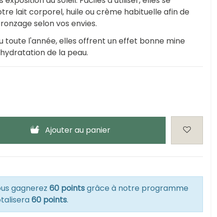
xposition au soleil. Faciles à utiliser, elles se
e lait corporel, huile ou crème habituelle afin de
bronzage selon vos envies.
u toute l'année, elles offrent un effet bonne mine
'hydratation de la peau.
Ajouter au panier
vous gagnerez
60 points
grâce à notre programme
otalisera
60 points
.