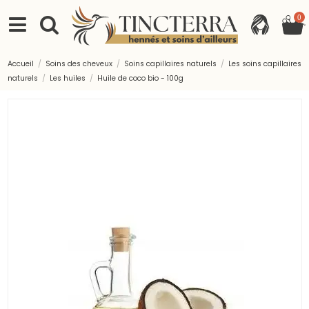
0
Accueil
Soins des cheveux
Soins capillaires naturels
Les soins capillaires
naturels
Les huiles
Huile de coco bio - 100g