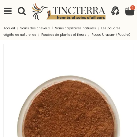
0
Accueil
Soins des cheveux
Soins capillaires naturels
Les poudres
végétales naturelles
Poudres de plantes et fleurs
Rocou Urucum (Poudre)