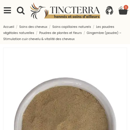
0
Accueil
Soins des cheveux
Soins capillaires naturels
Les poudres
végétales naturelles
Poudres de plantes et fleurs
Gingembre (poudre) –
Stimulation cuir chevelu & vitalité des cheveux