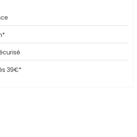
nce
h*
écurisé
ès 39€*