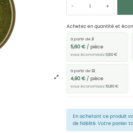
-
+
Quantité
Achetez en quantité et écon
à partir de
3
5,60 €
/ pièce
vous économisez
0,60 €
à partir de
12
4,90 €
/ pièce
vous économisez
10,80 €
En achetant ce produit 
de fidélité. Votre panier t