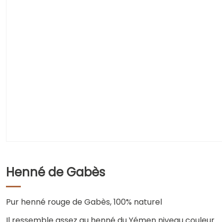
Henné de Gabès
Pur henné rouge de Gabès, 100% naturel
Il ressemble assez au henné du Yémen niveau couleur.