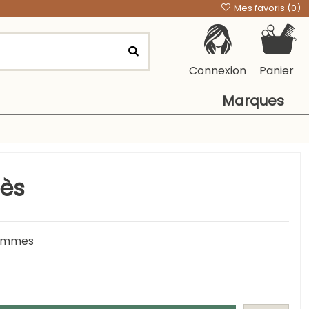
Mes favoris (
0
)
Connexion
Panier
Marques
ès
rammes