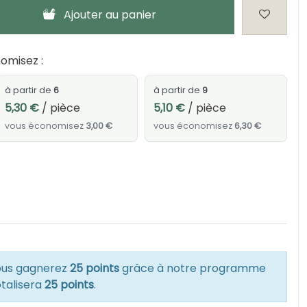
Ajouter au panier
omisez :
à partir de
6
à partir de
9
5,30 €
/ pièce
5,10 €
/ pièce
vous économisez
3,00 €
vous économisez
6,30 €
vous gagnerez
25 points
grâce à notre programme
otalisera
25 points
.