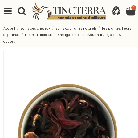
0
Accueil
Soins des cheveux
Soins capillaires naturels
Les plantes, fleurs
et graines
Fleurs d’Hibiscus – Rinçage et soin cheveux naturel, éclat &
douceur