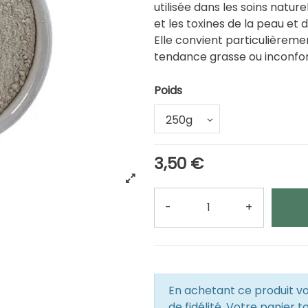
utilisée dans les soins nature
et les toxines de la peau et 
Elle convient particulièreme
tendance grasse ou inconfor
Poids
3,50 €
-
+
Quantité
En achetant ce produit 
de fidélité. Votre panier t