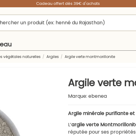
Cadeau offert dès 39€ d'achats
peau
s végétales naturelles
Argiles
Argile verte montmorillonite
Argile verte m
Marque:
ebenea
Argile minérale purifiante e
L’
argile verte Montmorillonit
réputée pour ses propriété