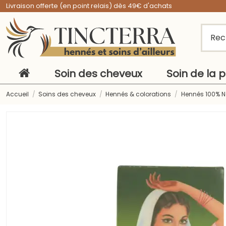
Livraison offerte (en point relais) dès 49€ d'achats
Soin des cheveux
Soin de la 
Accueil
Soins des cheveux
Hennés & colorations
Hennés 100% N