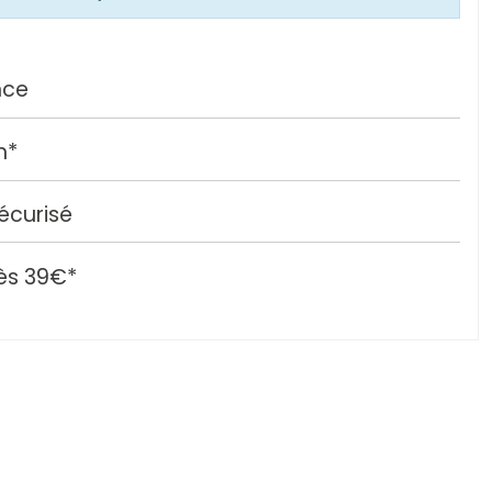
nce
h*
écurisé
ès 39€*