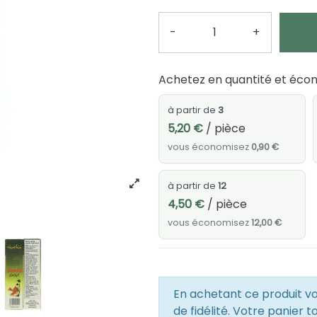
-
+
Quantité
Achetez en quantité et écon
à partir de
3
5,20 €
/ pièce
vous économisez
0,90 €
à partir de
12
4,50 €
/ pièce
vous économisez
12,00 €
En achetant ce produit 
de fidélité. Votre panier t