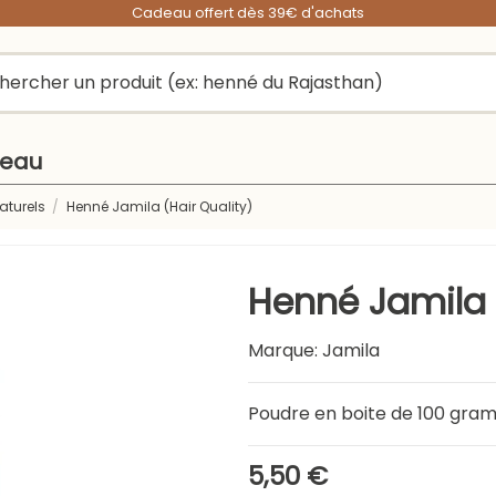
Cadeau offert dès 39€ d'achats
peau
aturels
Henné Jamila (Hair Quality)
Henné Jamila 
Marque:
Jamila
Poudre en boite de 100 gr
5,50 €