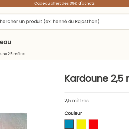
Cadeau offert dès 39€ d'achats
peau
une 2,5 mètres
Kardoune 2,5 
2,5 mètres
Couleur
Bleu
Jaune
Rouge