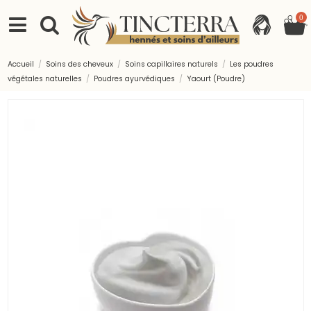
0
Accueil
Soins des cheveux
Soins capillaires naturels
Les poudres
végétales naturelles
Poudres ayurvédiques
Yaourt (Poudre)