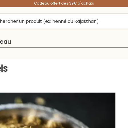
Cadeau offert dès 39€ d'achats
peau
ls