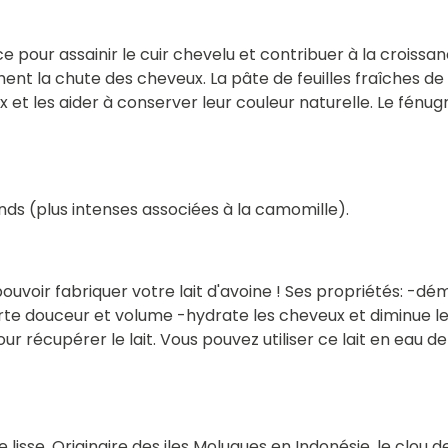
e pour assainir le cuir chevelu et contribuer à la croissan
t la chute des cheveux. La pâte de feuilles fraîches de fe
et les aider à conserver leur couleur naturelle. Le fénu
nds (plus intenses associées à la camomille).
oir fabriquer votre lait d'avoine ! Ses propriétés: -démê
 douceur et volume -hydrate les cheveux et diminue leur c
r pour récupérer le lait. Vous pouvez utiliser ce lait en ea
orce lisse. Originaire des iles Moluques en Indonésie, le clou