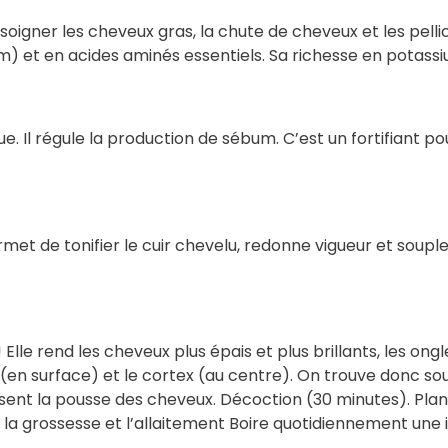
 soigner les cheveux gras, la chute de cheveux et les pellicu
um) et en acides aminés essentiels. Sa richesse en potassiu
ique. Il régule la production de sébum. C’est un fortifiant p
l permet de tonifier le cuir chevelu, redonne vigueur et soup
 Elle rend les cheveux plus épais et plus brillants, les ongl
eveu (en surface) et le cortex (au centre). On trouve donc
risent la pousse des cheveux. Décoction (30 minutes). Plant
t la grossesse et l’allaitement Boire quotidiennement un