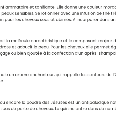
ti-inflammatoire et tonifiante. Elle donne une couleur mor
es peaux sensibles. Se lotionner avec une infusion de thé
in pour les cheveux secs et abimés. A incorporer dans u
 est la molécule caractéristique et le composant majeur d
drate et adoucit la peau. Pour les cheveux elle permet é
 rinçage ou bien ajoutée à la confection d’un après-shampo
xhale un arome enchanteur, qui rappelle les senteurs de l
e.
u encore la poudre des Jésuites est un antipaludique natur
lée en cas de perte de cheveux. La quinine entre dans de n