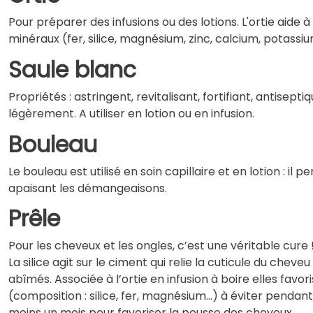
Pour préparer des infusions ou des lotions. L'ortie aide à
minéraux (fer, silice, magnésium, zinc, calcium, potassi
Saule blanc
Propriétés : astringent, revitalisant, fortifiant, antisept
légèrement. A utiliser en lotion ou en infusion.
Bouleau
Le bouleau est utilisé en soin capillaire et en lotion : i
apaisant les démangeaisons.
Prêle
Pour les cheveux et les ongles, c’est une véritable cure !
La silice agit sur le ciment qui relie la cuticule du ch
abîmés. Associée à l’ortie en infusion à boire elles favo
(composition : silice, fer, magnésium…) à éviter pendan
moins un mois pour favoriser la pousse des cheveux.