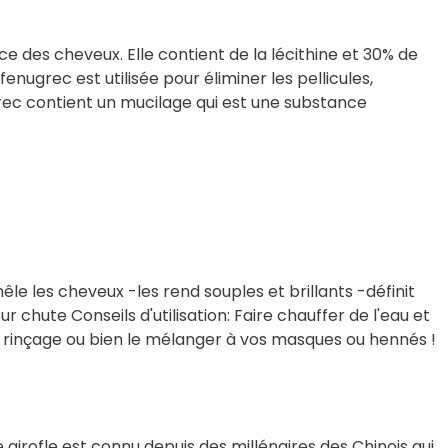
ce des cheveux. Elle contient de la lécithine et 30% de
nugrec est utilisée pour éliminer les pellicules,
grec contient un mucilage qui est une substance
le les cheveux -les rend souples et brillants -définit
hute Conseils d'utilisation: Faire chauffer de l'eau et
u de rinçage ou bien le mélanger à vos masques ou hennés !
 de girofle est connu depuis des millénaires des Chinois qui