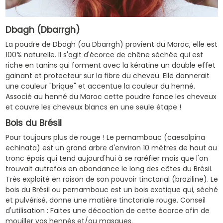
Dbagh (Dbarrgh)
La poudre de Dbagh (ou Dbarrgh) provient du Maroc, elle est
100% naturelle. Il s'agit d'écorce de chêne séchée qui est
riche en tanins qui forment avec la kératine un double effet
gainant et protecteur sur la fibre du cheveu. Elle donnerait
une couleur "brique" et accentue la couleur du henné.
Associé au henné du Maroc cette poudre fonce les cheveux
et couvre les cheveux blancs en une seule étape !
Bois du Brésil
Pour toujours plus de rouge ! Le pernambouc (caesalpina
echinata) est un grand arbre d'environ 10 mètres de haut au
tronc épais qui tend aujourd'hui à se raréfier mais que l'on
trouvait autrefois en abondance le long des côtes du Brésil.
Très exploité en raison de son pouvoir tinctorial (braziline). Le
bois du Brésil ou pernambouc est un bois exotique qui, séché
et pulvérisé, donne une matière tinctoriale rouge. Conseil
d'utilisation : Faites une décoction de cette écorce afin de
mouiller vos hennés et/ou masques.