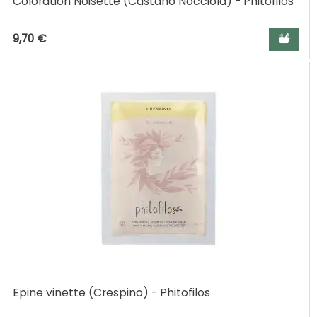
Coloration Noisette (Castano Nocciola) - Phitofilos
Ajouter a
9,70 €
Epine vinette (Crespino) - Phitofilos