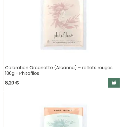
Coloration Orcanette (Alcanna) – reflets rouges
100g - Phitofilos
Ajouter a
8,20 €