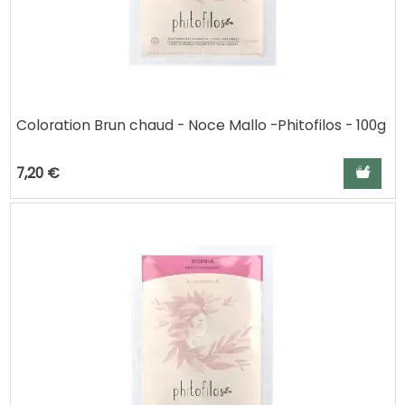
Coloration Brun chaud - Noce Mallo -Phitofilos - 100g
Ajouter a
7,20 €