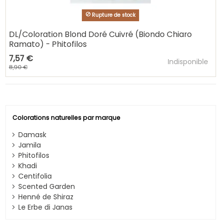
Rupture de stock
DL/Coloration Blond Doré Cuivré (Biondo Chiaro
Ramato) - Phitofilos
Ajouter au pani
7,57 €
Indisponible
8,90 €
Colorations naturelles par marque
Damask
Jamila
Phitofilos
Khadi
Centifolia
Scented Garden
Henné de Shiraz
Le Erbe di Janas