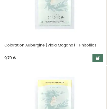
Coloration Aubergine (Viola Mogano) - Phitofilos
Ajouter a
9,70 €