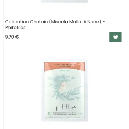
Coloration Chatain (Miscela Mallo di Noce) -
Phitofilos
Ajouter a
9,70 €