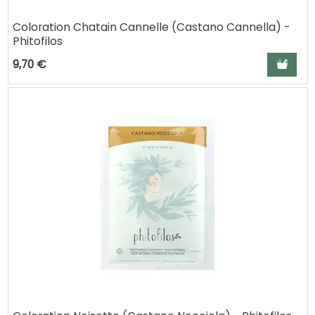
Coloration Chatain Cannelle (Castano Cannella) -
Phitofilos
Ajouter a
9,70 €