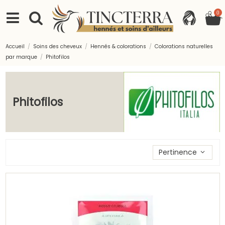
0
Accueil
Soins des cheveux
Hennés & colorations
Colorations naturelles
par marque
Phitofilos
Phitofilos
Trier les produits par
Pertinence