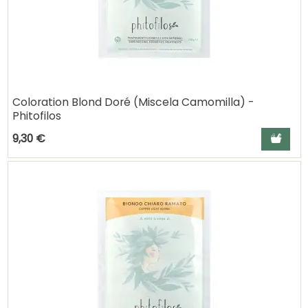
Coloration Blond Doré (Miscela Camomilla) -
Phitofilos
Ajouter a
9,30 €