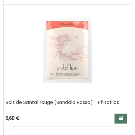
Bois de Santal rouge (Sandalo Rosso) - Phitofilos
Ajouter a
6,60 €