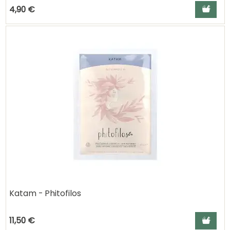
Ajouter a
4,90 €
Katam - Phitofilos
Ajouter a
11,50 €