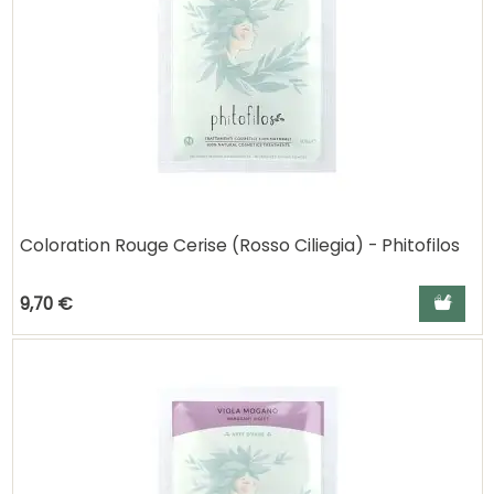
Coloration Rouge Cerise (Rosso Ciliegia) - Phitofilos
Ajouter a
9,70 €