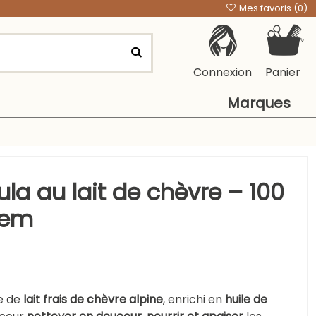
Mes favoris (
0
)
Connexion
Panier
Marques
la au lait de chèvre – 100
hem
e de
lait frais de chèvre alpine
, enrichi en
huile de