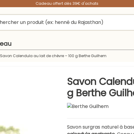
Cadeau offert dès 39€ d'achats
peau
Savon Calendula au lait de chèvre – 100 g Berthe Guilhem
Savon Calendu
g Berthe Guil
Savon surgras naturel à bas