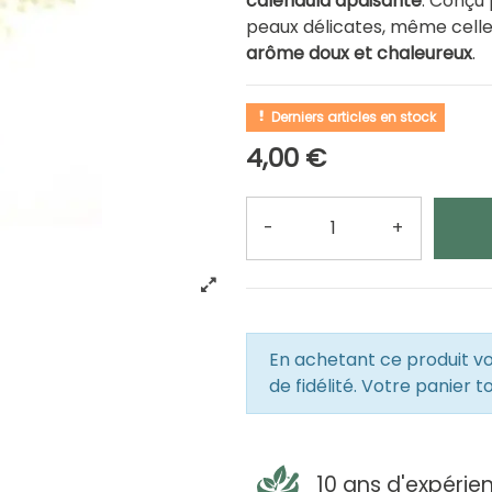
calendula apaisante
. Conçu
peaux délicates, même celles
arôme doux et chaleureux
.
Derniers articles en stock
4,00 €
-
+
Quantité
En achetant ce produit 
de fidélité. Votre panier t
10 ans d'expérie