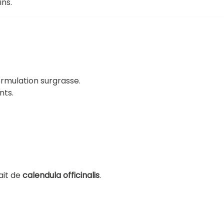
ins.
ormulation surgrasse.
nts.
ait de
calendula officinalis
.