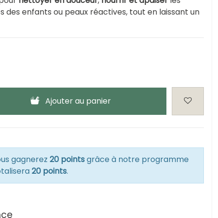
 pour
nettoyer en douceur
,
nourrir et apaiser
les
 des enfants ou peaux réactives, tout en laissant un
Ajouter au panier
vous gagnerez
20 points
grâce à notre programme
otalisera
20 points
.
nce