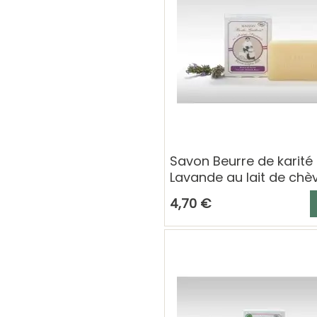
Savon Beurre de karité
Lavande au lait de chè
100 g Berthe Guilhem
A
4,70 €