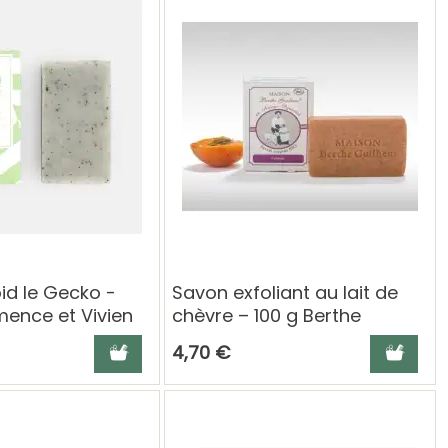
id le Gecko -
Savon exfoliant au lait de
mence et Vivien
chèvre – 100 g Berthe
Guilhem
Ajouter au panier
Ajouter a
4,70 €