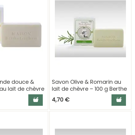
nde douce &
Savon Olive & Romarin au
u lait de chèvre
lait de chèvre – 100 g Berthe
the Guilhem
Guilhem
Ajouter au panier
Ajouter a
4,70 €