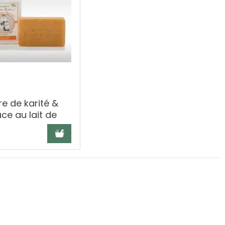
e de karité &
e au lait de
0 g Berthe
Ajouter au panier