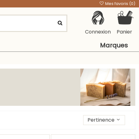
Mes favoris (
0
)
Connexion
Panier
Marques
Trier les produits par
Pertinence