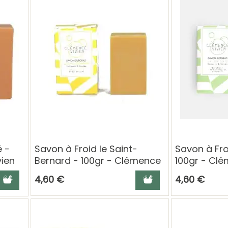
é -
Savon à Froid le Saint-
Savon à Fro
vien
Bernard - 100gr - Clémence
100gr - Clé
et Vivien
jouter au panier
Ajouter au panier
4,60 €
4,60 €