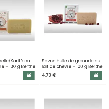
elle/Karité au
Savon Huile de grenade au
re – 100 g Berthe
lait de chèvre – 100 g Berthe
Guilhem
Ajouter au panier
Ajouter a
4,70 €