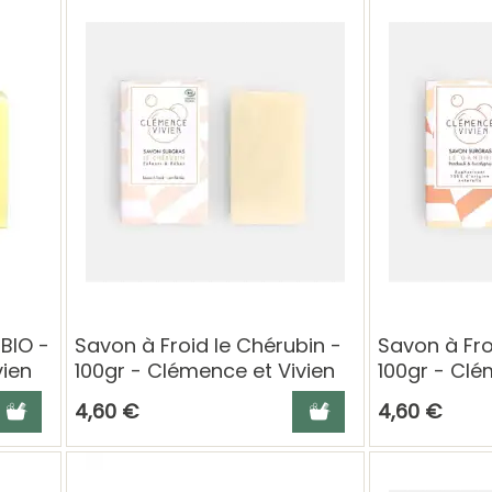
 BIO -
Savon à Froid le Chérubin -
Savon à Fro
vien
100gr - Clémence et Vivien
100gr - Clé
jouter au panier
Ajouter au panier
4,60 €
4,60 €