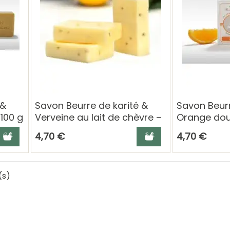
 &
Savon Beurre de karité &
Savon Beurr
 100 g
Verveine au lait de chèvre –
Orange douc
100 g Berthe Guilhem
chèvre – 10
jouter au panier
Ajouter au panier
4,70 €
4,70 €
Guilhem
(s)