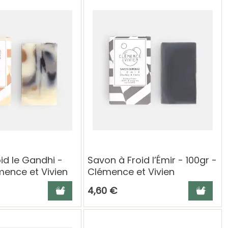
id le Gandhi -
Savon à Froid l’Émir - 100gr -
mence et Vivien
Clémence et Vivien
Ajouter au panier
Ajouter a
4,60 €