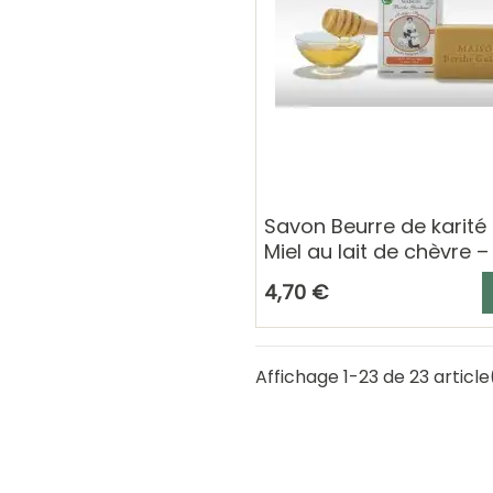
Savon Beurre de karité
Miel au lait de chèvre –
Berthe Guilhem
A
4,70 €
Affichage 1-23 de 23 article