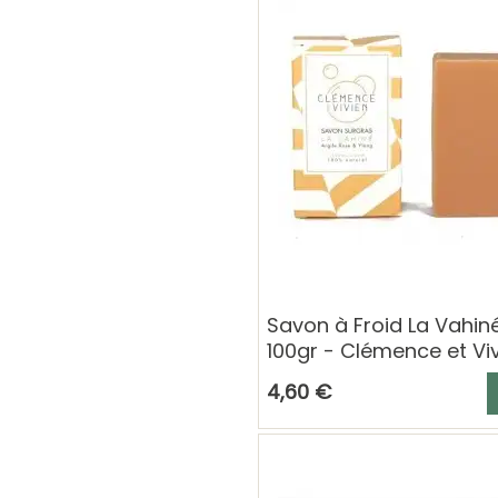
Savon à Froid La Vahin
100gr - Clémence et Vi
A
4,60 €