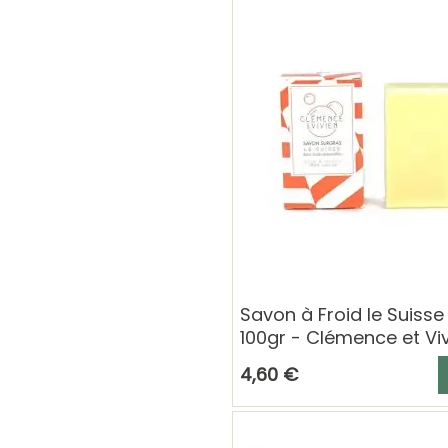
Savon à Froid le Suisse
100gr - Clémence et Vi
A
4,60 €