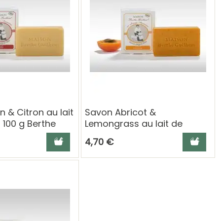
 & Citron au lait
Savon Abricot &
 100 g Berthe
Lemongrass au lait de
chèvre – 100 g Berthe
Ajouter au panier
Ajouter a
4,70 €
Guilhem