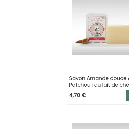
Savon Amande douce 
Patchouli au lait de ch
100 g Berthe Guilhem
A
4,70 €