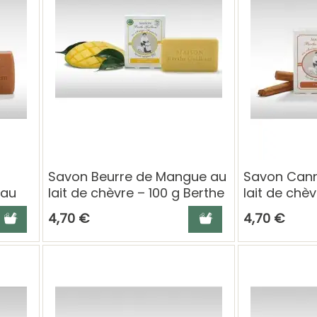
Savon Beurre de Mangue au
Savon Cann
 au
lait de chèvre – 100 g Berthe
lait de chèv
erthe
Guilhem
Guilhem
jouter au panier
Ajouter au panier
4,70 €
4,70 €