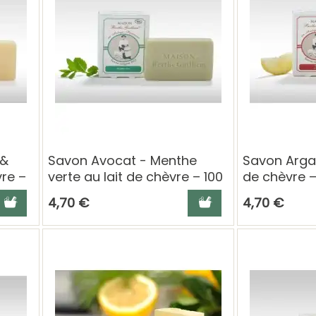
 &
Savon Avocat - Menthe
Savon Argan
vre –
verte au lait de chèvre – 100
de chèvre –
g Berthe Guilhem
Guilhem
jouter au panier
Ajouter au panier
4,70 €
4,70 €