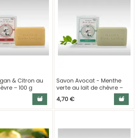
gan & Citron au
Savon Avocat - Menthe
hèvre – 100 g
verte au lait de chèvre –
uilhem
100 g Berthe Guilhem
Ajouter au panier
Ajouter a
4,70 €