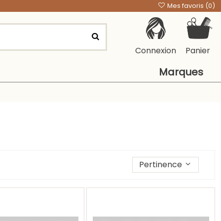
Mes favoris (
0
)
Connexion
Panier
Marques
Trier les produits par
Pertinence