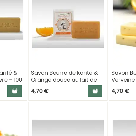
arité &
Savon Beurre de karité &
Savon Be
vre – 100
Orange douce au lait de
Verveine 
chèvre – 100 g Berthe
– 100 g 
Ajouter au panier
Ajouter au panier
4,70 €
4,70 €
Guilhem