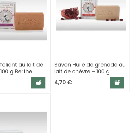
oliant au lait de
Savon Huile de grenade au
100 g Berthe
lait de chèvre – 100 g
Berthe Guilhem
Ajouter au panier
Ajouter a
4,70 €