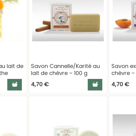
u lait de
Savon Cannelle/Karité au
Savon exf
the
lait de chèvre – 100 g
chèvre – 
Berthe Guilhem
Guilhem
Ajouter au panier
Ajouter au panier
4,70 €
4,70 €