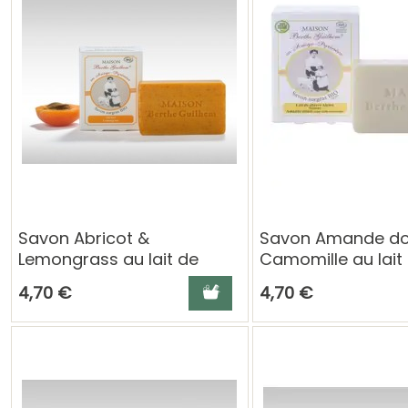
Savon Abricot &
Savon Amande do
Lemongrass au lait de
Camomille au lait
chèvre – 100 g Berthe
chèvre – 100 g Ber
Ajouter au panier
4,70 €
4,70 €
Guilhem
Guilhem