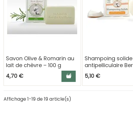
Savon Olive & Romarin au
Shampoing solide
lait de chèvre – 100 g
antipelliculaire Be
Berthe Guilhem
Guilhem au Lait d
Ajouter au panier
4,70 €
5,10 €
- soin cheveux bi
Affichage 1-19 de 19 article(s)