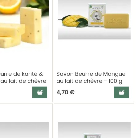
urre de karité &
Savon Beurre de Mangue
au lait de chèvre
au lait de chèvre – 100 g
Berthe Guilhem
Berthe Guilhem
Ajouter au panier
Ajouter a
4,70 €