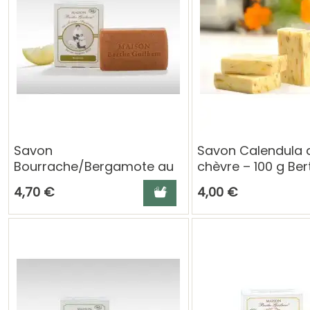
Savon
Savon Calendula a
Bourrache/Bergamote au
chèvre – 100 g Ber
lait de chèvre – 100 g
Guilhem
Ajouter au panier
4,70 €
4,00 €
Berthe Guilhem