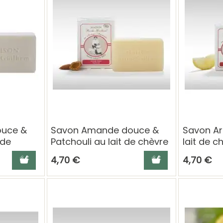
uce &
Savon Amande douce &
Savon Ar
 de
Patchouli au lait de chèvre
lait de c
the
– 100 g Berthe Guilhem
Berthe G
Ajouter au panier
Ajouter au panier
4,70 €
4,70 €