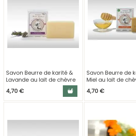
Savon Beurre de karité &
Savon Beurre de k
Lavande au lait de chèvre
Miel au lait de chè
– 100 g Berthe Guilhem
g Berthe Guilhem
Ajouter au panier
4,70 €
4,70 €