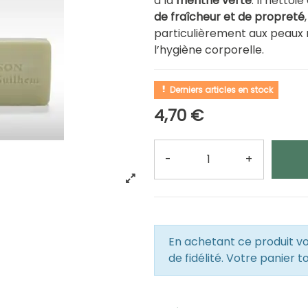
à la
menthe verte
. Il nettoie
de fraîcheur et de propreté
particulièrement aux peaux 
l’hygiène corporelle.
Derniers articles en stock
4,70 €
-
+
Quantité
En achetant ce produit 
de fidélité. Votre panier t