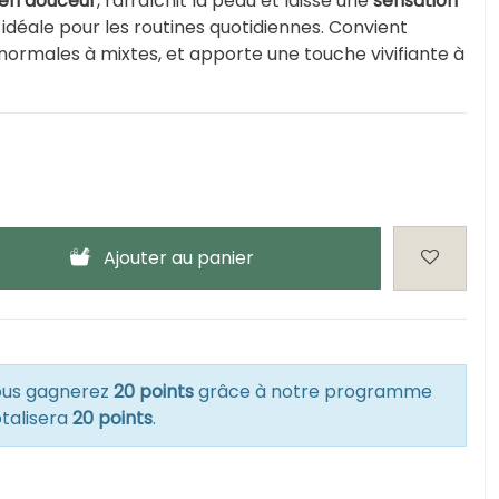
en douceur
, rafraîchit la peau et laisse une
sensation
, idéale pour les routines quotidiennes. Convient
normales à mixtes, et apporte une touche vivifiante à
Ajouter au panier
vous gagnerez
20 points
grâce à notre programme
otalisera
20 points
.