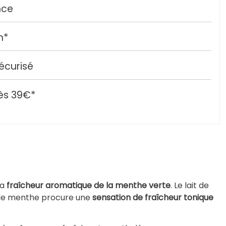
nce
h*
écurisé
ès 39€*
la
fraîcheur aromatique de la menthe verte
. Le lait de
l de menthe procure une
sensation de fraîcheur tonique