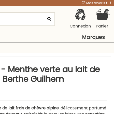
Mes favoris (
0
)
Connexion
Panier
Marques
- Menthe verte au lait de
g Berthe Guilhem
e de
lait frais de chèvre alpine
, délicatement parfumé