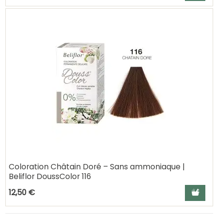
Coloration Châtain Doré – Sans ammoniaque |
Beliflor DoussColor 116
Ajouter a
12,50 €