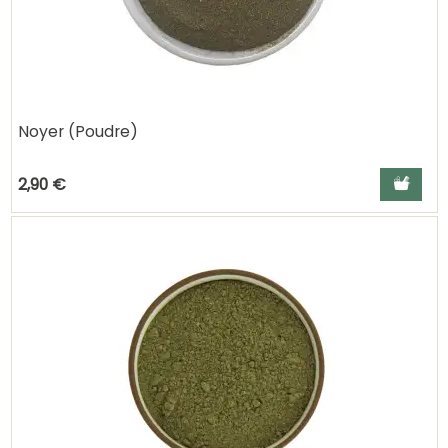
Noyer (Poudre)
Ajouter a
2,90 €