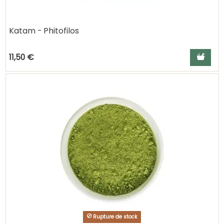
Katam - Phitofilos
Ajouter a
11,50 €
Rupture de stock