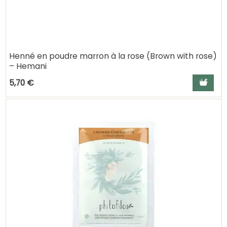
Henné en poudre marron à la rose (Brown with rose)
– Hemani
Ajouter a
5,70 €