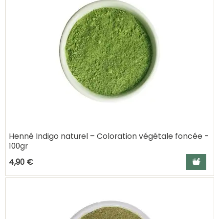
Henné Indigo naturel – Coloration végétale foncée -
100gr
Ajouter a
4,90 €