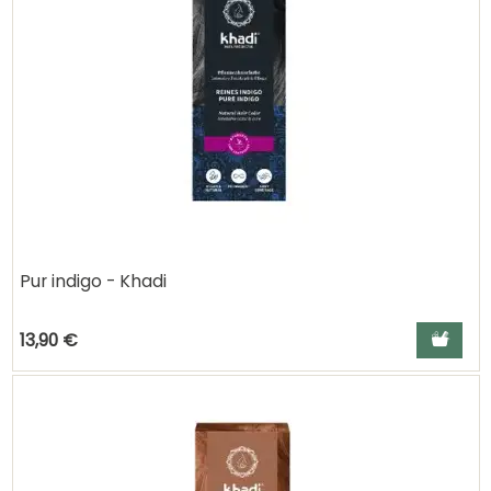
Pur indigo - Khadi
Ajouter a
13,90 €