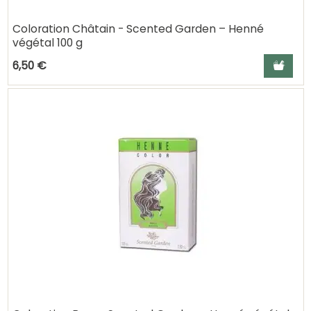
Coloration Châtain - Scented Garden – Henné
végétal 100 g
Ajouter a
6,50 €