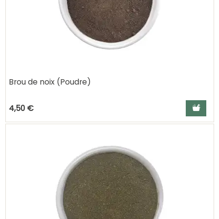
Brou de noix (Poudre)
Ajouter a
4,50 €