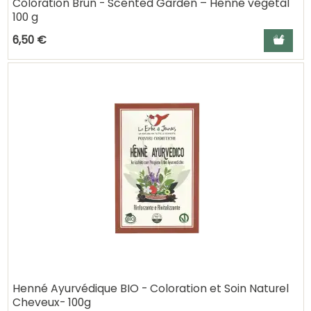
Coloration Brun - Scented Garden – Henné végétal
100 g
Ajouter a
6,50 €
Henné Ayurvédique BIO - Coloration et Soin Naturel
Cheveux- 100g