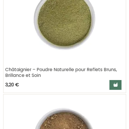
Châtaignier – Poudre Naturelle pour Reflets Bruns,
Brillance et Soin
Ajouter a
3,20 €