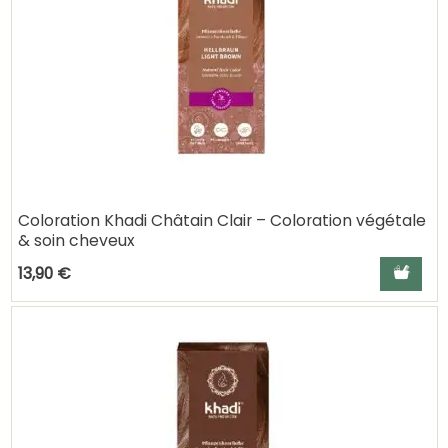
Coloration Khadi Châtain Clair – Coloration végétale
& soin cheveux
Ajouter a
13,90 €