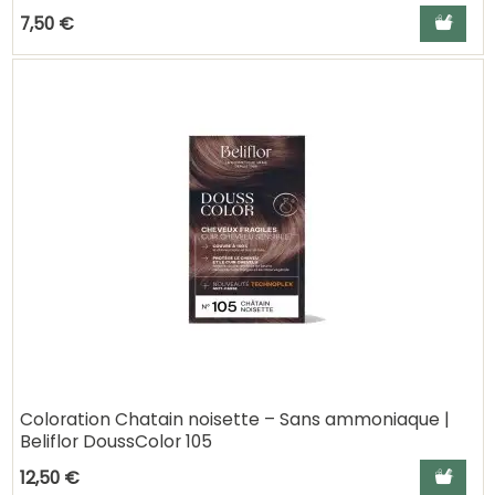
Ajouter a
7,50 €
Coloration Chatain noisette – Sans ammoniaque |
Beliflor DoussColor 105
Ajouter a
12,50 €