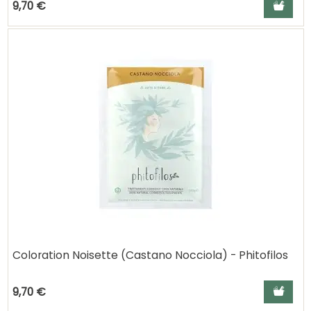
Ajouter a
9,70 €
Coloration Noisette (Castano Nocciola) - Phitofilos
Ajouter a
9,70 €