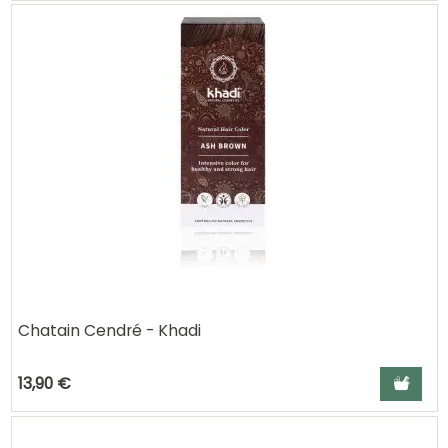
Chatain Cendré - Khadi
Ajouter a
13,90 €