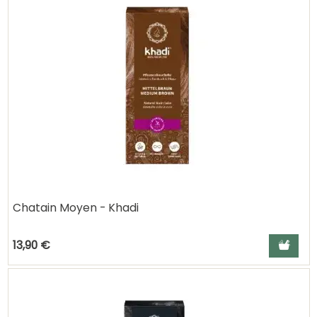
Chatain Moyen - Khadi
Ajouter a
13,90 €