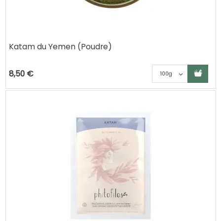
Katam du Yemen (Poudre)
Ajouter au panier
Choisisse
8,50 €