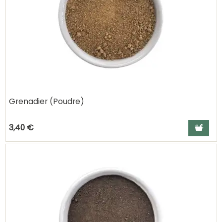
Grenadier (Poudre)
Ajouter a
3,40 €