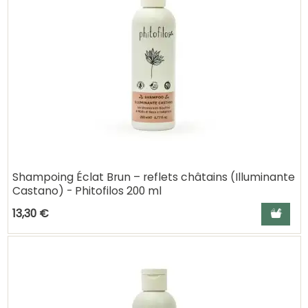
Shampoing Éclat Brun – reflets châtains (Illuminante
Castano) - Phitofilos 200 ml
Ajouter a
13,30 €