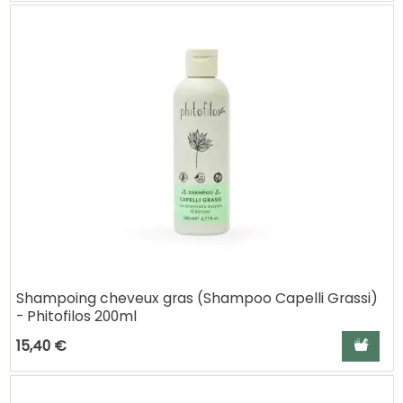
Shampoing cheveux gras (Shampoo Capelli Grassi)
- Phitofilos 200ml
Ajouter a
15,40 €