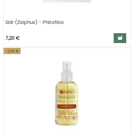
Sidr (Ziziphus) - Phitofilos
Ajouter a
7,20 €
-2,00 €