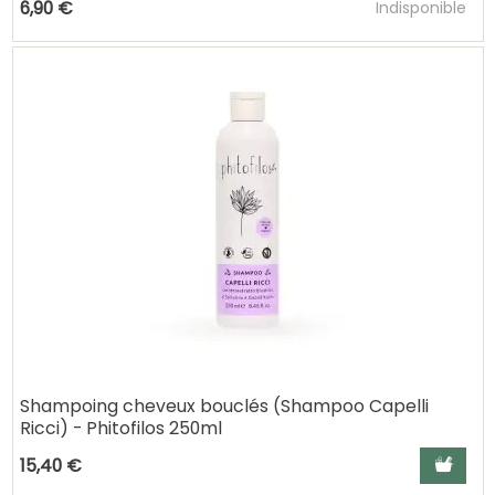
6,90 €
Indisponible
Shampoing cheveux bouclés (Shampoo Capelli
Ricci) - Phitofilos 250ml
Ajouter a
15,40 €