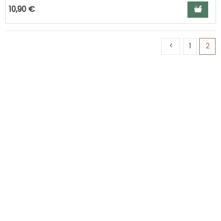
Ajouter a
10,90 €
1
2