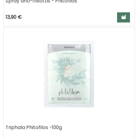
Spray anti-frisottis - Phitofilos
Ajouter a
13,90 €
Triphala Phitofilos -100g