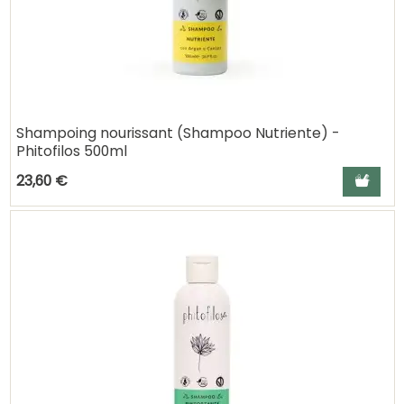
Shampoing nourissant (Shampoo Nutriente) -
Phitofilos 500ml
Ajouter a
23,60 €