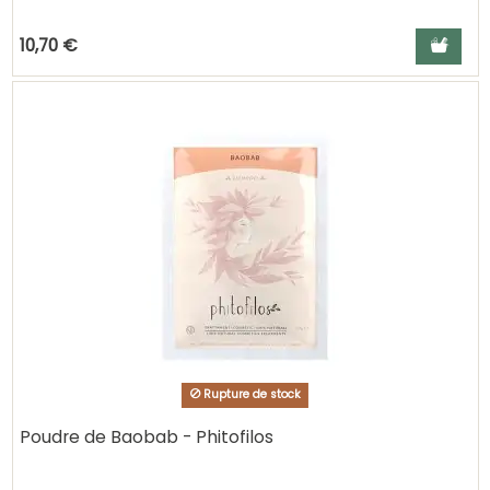
Ajouter a
10,70 €
Rupture de stock
Poudre de Baobab - Phitofilos
Ajouter au pani