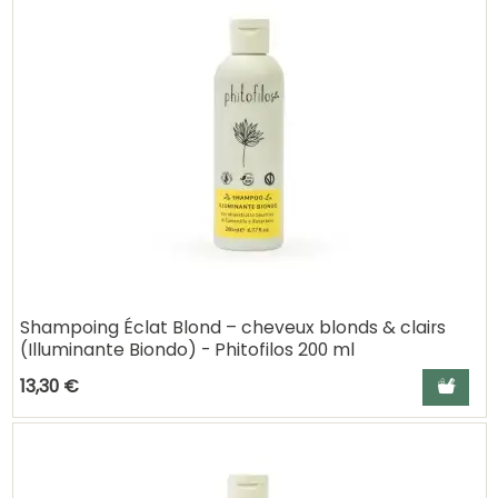
Shampoing Éclat Blond – cheveux blonds & clairs
(Illuminante Biondo) - Phitofilos 200 ml
Ajouter a
13,30 €