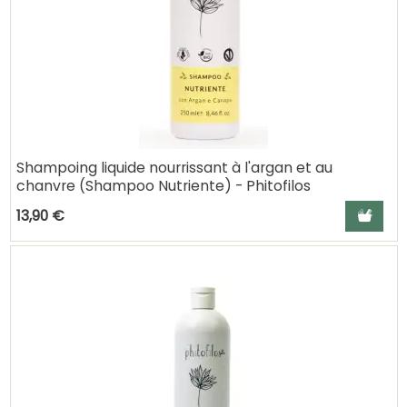
Shampoing liquide nourrissant à l'argan et au
chanvre (Shampoo Nutriente) - Phitofilos
Ajouter a
13,90 €