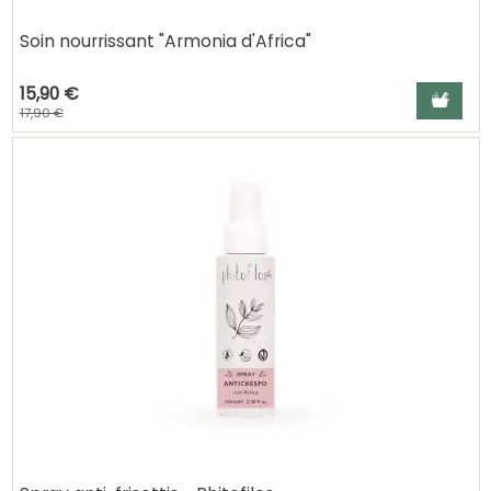
Soin nourrissant "Armonia d'Africa"
15,90 €
Ajouter a
17,90 €