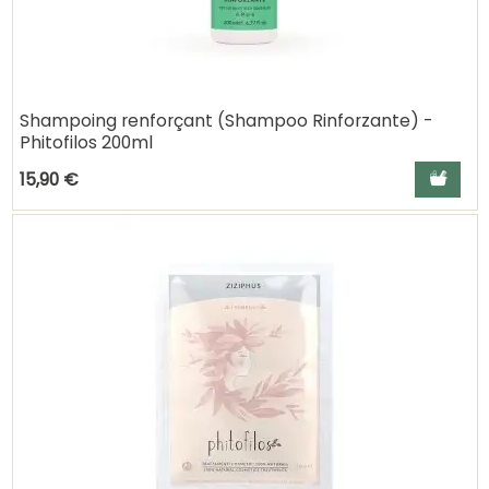
Shampoing renforçant (Shampoo Rinforzante) -
Phitofilos 200ml
Ajouter a
15,90 €