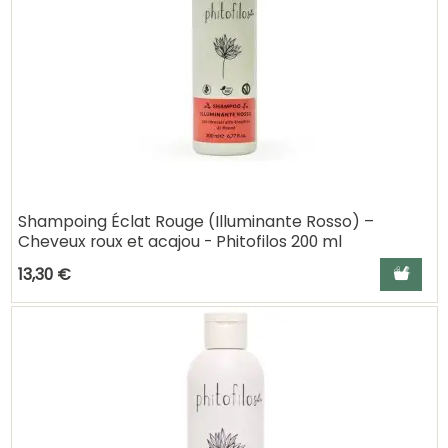
Shampoing Éclat Rouge (Illuminante Rosso) –
Cheveux roux et acajou - Phitofilos 200 ml
Ajouter a
13,30 €