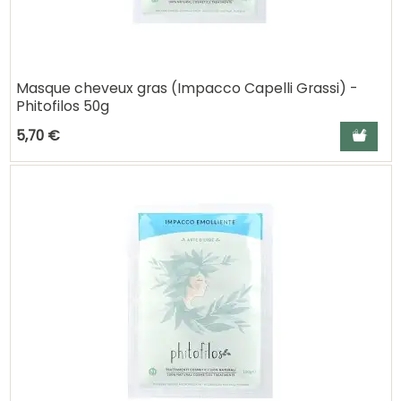
Masque cheveux gras (Impacco Capelli Grassi) -
Phitofilos 50g
Ajouter a
5,70 €