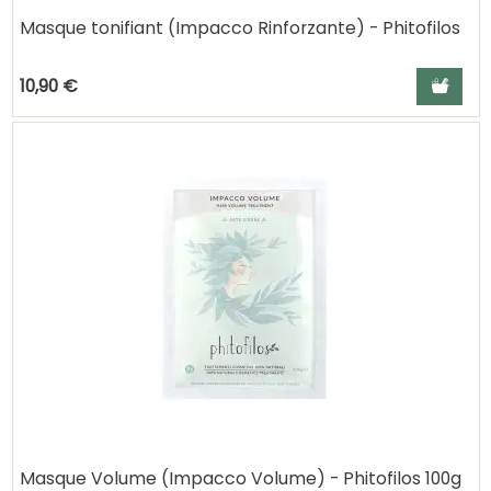
Masque tonifiant (Impacco Rinforzante) - Phitofilos
Ajouter a
10,90 €
Masque Volume (Impacco Volume) - Phitofilos 100g