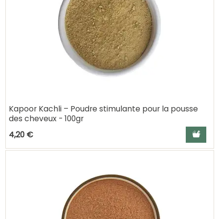
Kapoor Kachli – Poudre stimulante pour la pousse
des cheveux - 100gr
Ajouter a
4,20 €