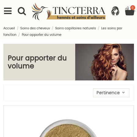
0
Accueil
Soins des cheveux
Soins capillaires naturels
Les soins par
fonction
Pour apporter du volume
Pour apporter du
volume
Trier les produits par
Pertinence