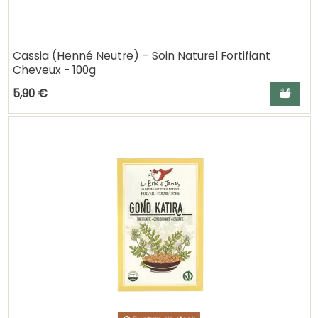
Cassia (Henné Neutre) – Soin Naturel Fortifiant
Cheveux - 100g
Ajouter a
5,90 €