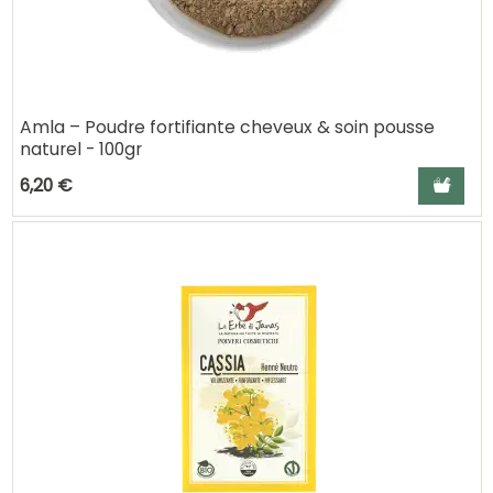
Amla – Poudre fortifiante cheveux & soin pousse
naturel - 100gr
Ajouter a
6,20 €