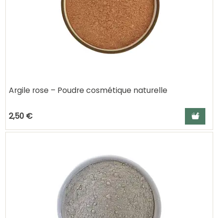
Argile rose – Poudre cosmétique naturelle
Ajouter a
2,50 €