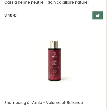
Cassia henné neutre – Soin capillaire naturel
Ajouter a
3,40 €
Shampoing à l'Amla - Volume et Brillance