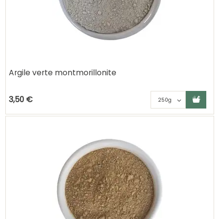
Argile verte montmorillonite
Ajouter au panier
Choisisse
3,50 €