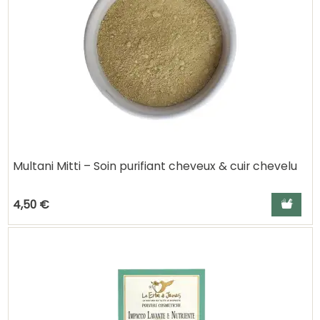
Multani Mitti – Soin purifiant cheveux & cuir chevelu
Ajouter a
4,50 €