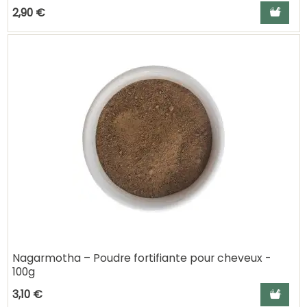
Ajouter a
2,90 €
Nagarmotha – Poudre fortifiante pour cheveux -
100g
Ajouter a
3,10 €