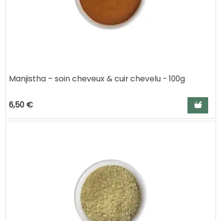
Manjistha – soin cheveux & cuir chevelu - 100g
Ajouter a
6,50 €