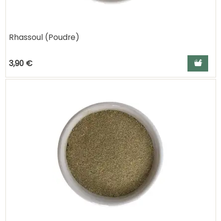
Rhassoul (Poudre)
Ajouter a
3,90 €