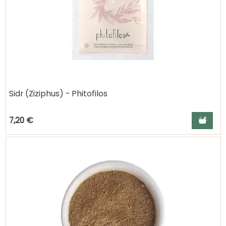
Sidr (Ziziphus) - Phitofilos
Ajouter a
7,20 €