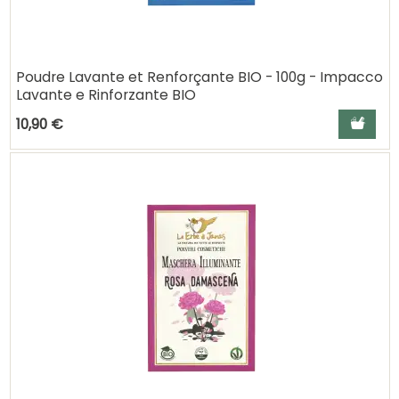
Poudre Lavante et Renforçante BIO - 100g - Impacco
Lavante e Rinforzante BIO
Ajouter a
10,90 €