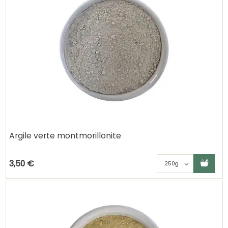
Argile verte montmorillonite
Ajouter au panier
Choisisse
3,50 €