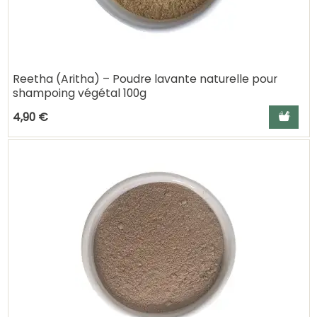
Reetha (Aritha) – Poudre lavante naturelle pour
shampoing végétal 100g
Ajouter a
4,90 €