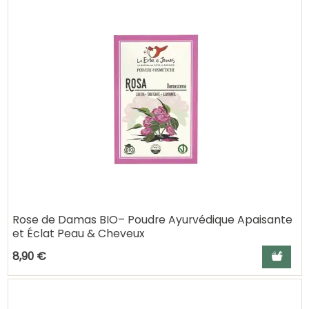
Rose de Damas BIO– Poudre Ayurvédique Apaisante
et Éclat Peau & Cheveux
Ajouter a
8,90 €