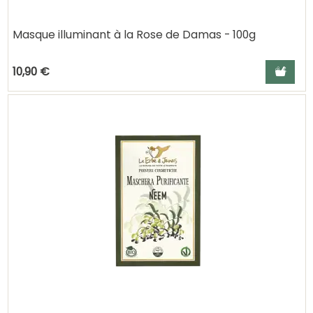
Masque illuminant à la Rose de Damas - 100g
Ajouter a
10,90 €