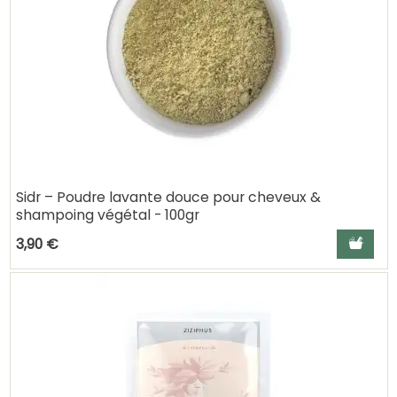
Sidr – Poudre lavante douce pour cheveux &
shampoing végétal - 100gr
Ajouter a
3,90 €