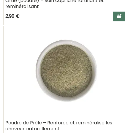
Ortie (poudre) – Soin capillaire fortifiant et
reminéralisant
Ajouter a
2,90 €
Poudre de Prêle – Renforce et reminéralise les
cheveux naturellement