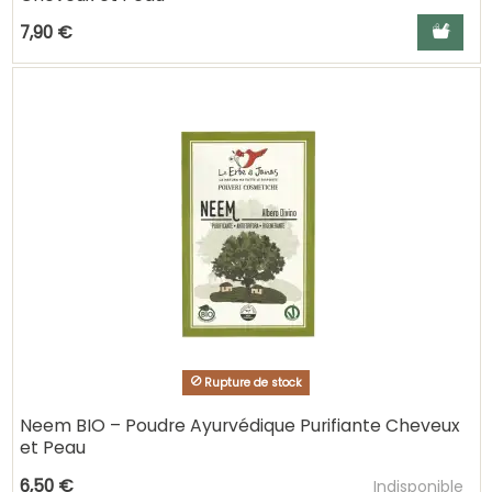
Ajouter a
7,90 €
Rupture de stock
Neem BIO – Poudre Ayurvédique Purifiante Cheveux
et Peau
Ajouter au pani
6,50 €
Indisponible