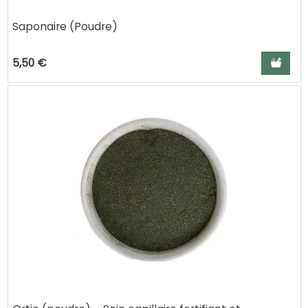
Saponaire (Poudre)
Ajouter a
5,50 €