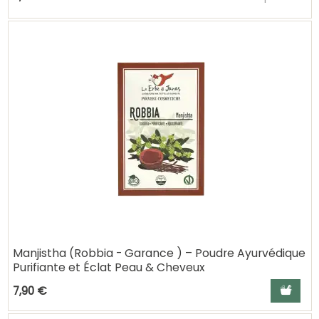
Manjistha (Robbia - Garance ) – Poudre Ayurvédique
Purifiante et Éclat Peau & Cheveux
Ajouter a
7,90 €