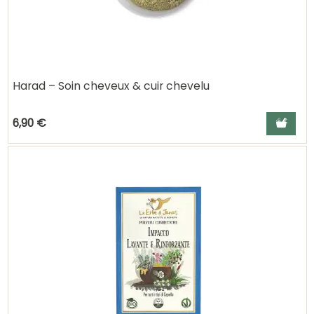
Harad – Soin cheveux & cuir chevelu
Ajouter a
6,90 €