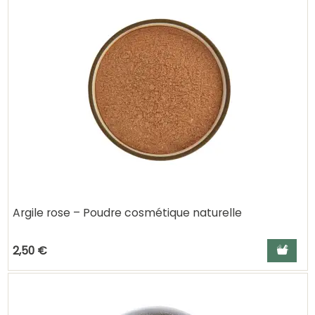
Argile rose – Poudre cosmétique naturelle
Ajouter a
2,50 €