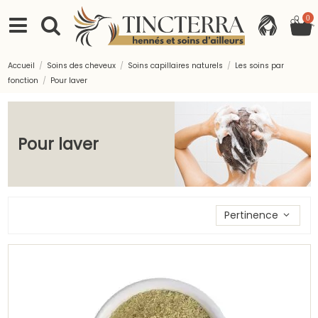
0
Accueil
Soins des cheveux
Soins capillaires naturels
Les soins par
fonction
Pour laver
Pour laver
Trier les produits par
Pertinence