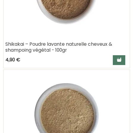
Shikakai – Poudre lavante naturelle cheveux &
shampoing végétal - 100gr
Ajouter a
4,90 €