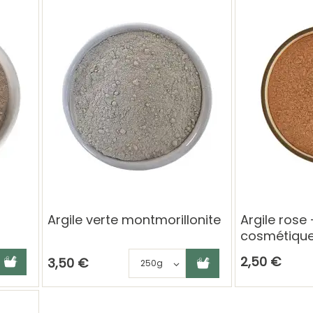
Argile verte montmorillonite
Argile rose
cosmétique
jouter au panier
Ajouter au panier
Choisissez une déclinai
2,50 €
3,50 €