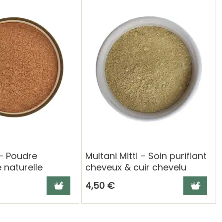
 – Poudre
Multani Mitti – Soin purifiant
 naturelle
cheveux & cuir chevelu
son
Ajouter au panier
Ajouter a
4,50 €