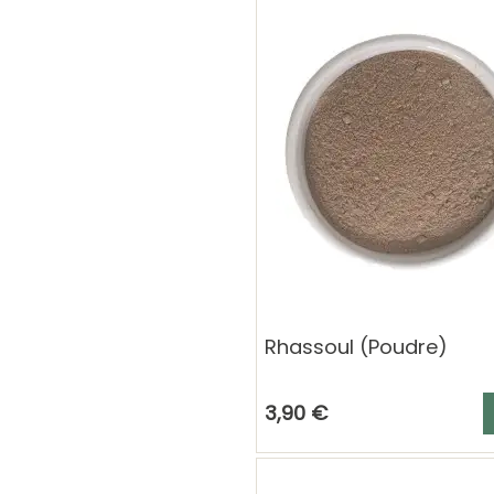
Rhassoul (Poudre)
A
3,90 €