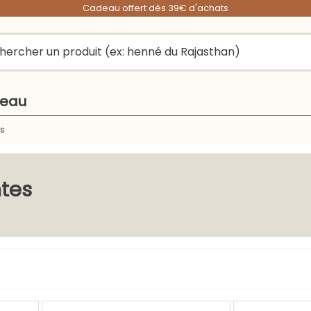
Cadeau offert dès 39€ d'achats
peau
s
tes