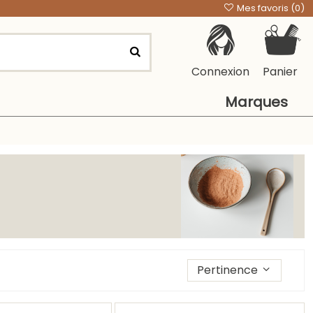
Mes favoris (
0
)
Connexion
Panier
Marques
Trier les produits par
Pertinence