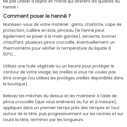
Ne pas utiliser d'objets en métal qui altèrent les qualités du
henné !
Comment poser le henné ?
Munissez-vous de votre matériel :
gants
,
charlotte
,
cape de
protection
, cuillère en bois,
pinceau
(le henné peut
également se poser à la main gantée), serviette,
bonnet
chauffant
,
plusieurs pince crocodile
, éventuellement un
thermomètre
pour vérifier la température du liquide à
50°C…
Utilisez une
huile végétale
ou un beurre pour protéger le
contour de votre visage, les oreilles si vous ne voulez pas
être orange (ou utilisez les
protèges oreilles
disponibles dans
la boutique).
Relevez les mèches du dessus et les maintenir à l’aide de
pince crocodile (que vous enlèverez au fur et à mesure),
appliquez dans un premier temps près des tempes et tout
autour de la tête, puis progressivement sur les racines et sur
toute la tête, terminez par les longueurs.