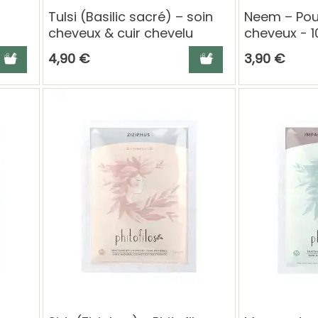
Tulsi (Basilic sacré) – soin
Neem – Pou
cheveux & cuir chevelu
cheveux - 1
jouter au panier
Ajouter au panier
4,90 €
3,90 €