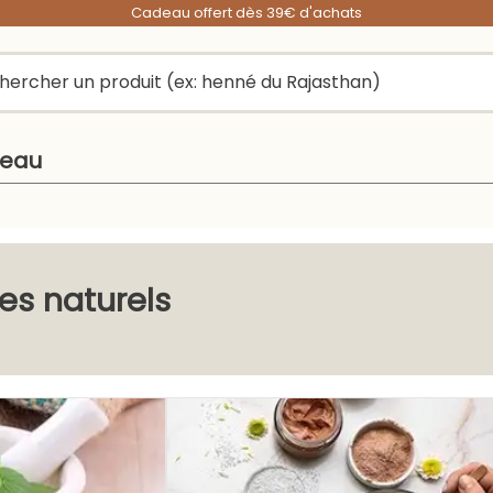
Cadeau offert dès 39€ d'achats
peau
res naturels