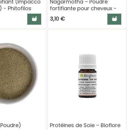
ifiant (Impacco
Nagarmotha – Poudre
 - Phitofilos
fortifiante pour cheveux -
100g
Ajouter au panier
Ajouter a
3,10 €
(Poudre)
Protéines de Soie – Bioflore