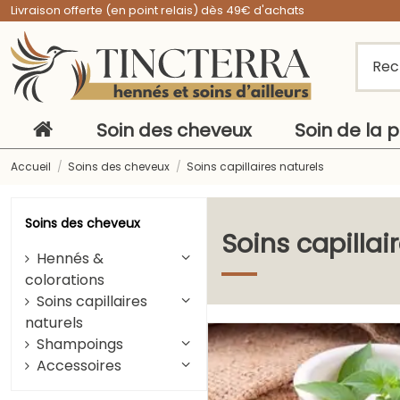
Livraison offerte (en point relais) dès 49€ d'achats
Soin des cheveux
Soin de la 
Accueil
Soins des cheveux
Soins capillaires naturels
Soins des cheveux
Soins capillai
Hennés &
colorations
Soins capillaires
naturels
Shampoings
Accessoires