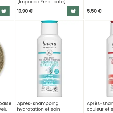
(Impacco Emolliente)
jouter au panier
Ajouter au panier
10,90 €
5,50 €
paise
Après-shampoing
Après-sham
velu
hydratation et soin
couleur et 