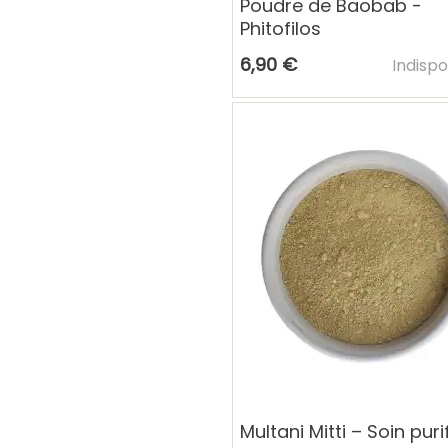
Poudre de Baobab -
Phitofilos
Ajouter
6,90 €
Indispo
Multani Mitti – Soin puri