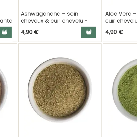
Ashwagandha – soin
Aloe Vera –
lante
cheveux & cuir chevelu -
cuir chevel
100g
jouter au panier
Ajouter au panier
4,90 €
4,90 €