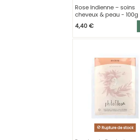
Rose Indienne – soins
cheveux & peau - 100g
A
4,40 €
Rupture de stock