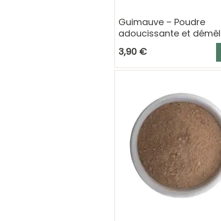
Guimauve – Poudre
adoucissante et démê
cheveux
A
3,90 €