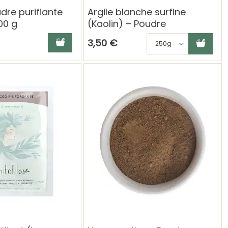
dre purifiante
Argile blanche surfine
00 g
(Kaolin) – Poudre
cosmétique naturelle
Ajouter au panier
Ajouter au panier
Choisisse
3,50 €