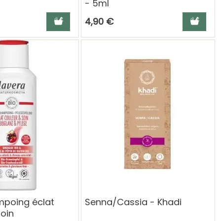
- 5ml
Ajouter au panier
Ajouter a
4,90 €
poing éclat
Senna/Cassia - Khadi
soin