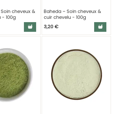
 Soin cheveux &
Baheda – Soin cheveux &
u - 100g
cuir chevelu - 100g
Ajouter au panier
Ajouter a
3,20 €