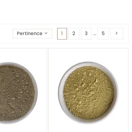
Trier les produits par
Pertinence
1
2
3
…
5