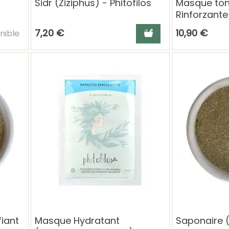
Sidr (Ziziphus) - Phitofilos
Masque ton
Rinforzante)
 au panier
Ajouter au panier
7,20 €
10,90 €
nible
fiant
Masque Hydratant
Saponaire 