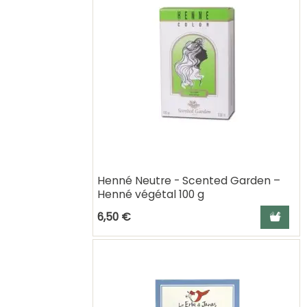
Henné Neutre - Scented Garden –
Henné végétal 100 g
Ajouter a
6,50 €