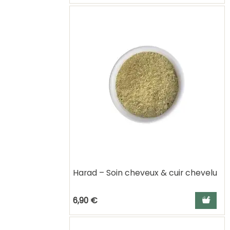
Harad – Soin cheveux & cuir chevelu
Ajouter a
6,90 €