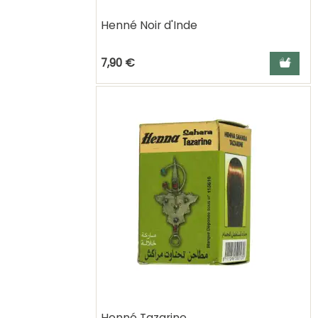
Henné Noir d'Inde
Ajouter a
7,90 €
Henné Tazarine