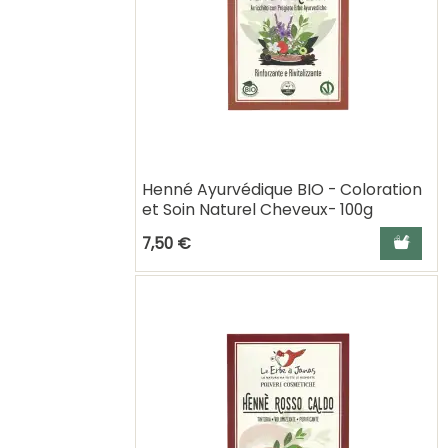
Henné Ayurvédique BIO - Coloration
et Soin Naturel Cheveux- 100g
Ajouter a
7,50 €