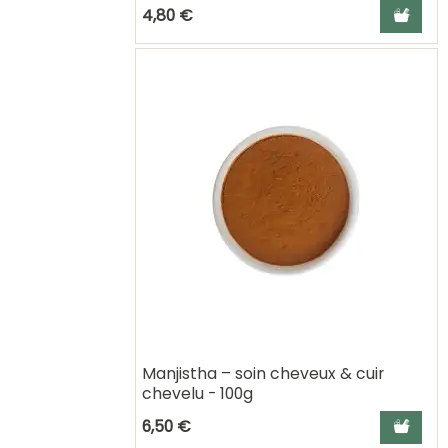
Ajouter a
4,80 €
Manjistha – soin cheveux & cuir
chevelu - 100g
Ajouter a
6,50 €