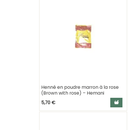
Henné en poudre marron à la rose
(Brown with rose) – Hemani
Ajouter a
5,70 €