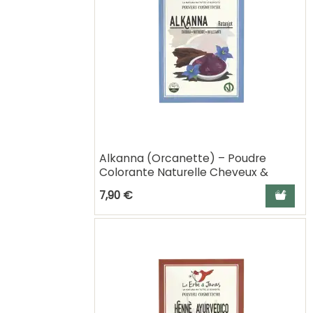
Alkanna (Orcanette) – Poudre
Colorante Naturelle Cheveux &
Cosmétique DIY
Ajouter a
7,90 €