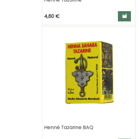
Ajouter a
4,60 €
Henné Tazarine BAQ