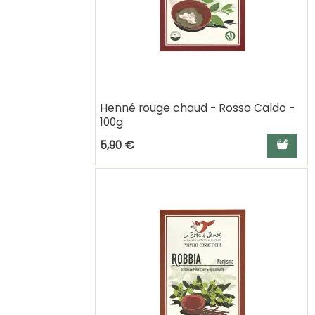
Henné rouge chaud - Rosso Caldo -
100g
Ajouter a
5,90 €