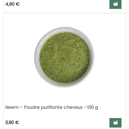
Ajouter a
4,90 €
Neem – Poudre purifiante cheveux - 100 g
Ajouter a
3,90 €