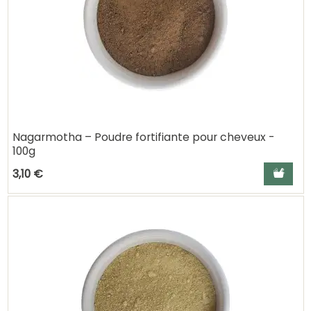
Nagarmotha – Poudre fortifiante pour cheveux -
100g
Ajouter a
3,10 €