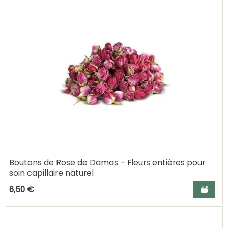
Boutons de Rose de Damas – Fleurs entières pour
soin capillaire naturel
Ajouter a
6,50 €