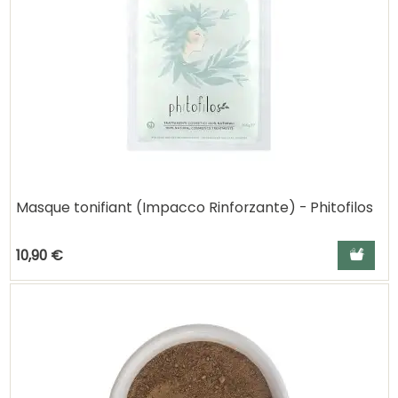
Masque tonifiant (Impacco Rinforzante) - Phitofilos
Ajouter a
10,90 €