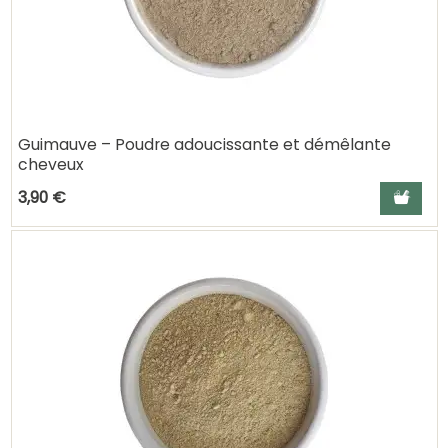
Guimauve – Poudre adoucissante et démêlante
cheveux
Ajouter a
3,90 €