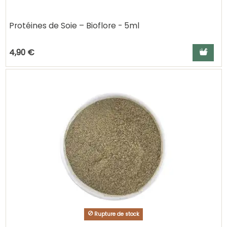
Protéines de Soie – Bioflore - 5ml
Ajouter a
4,90 €
Rupture de stock