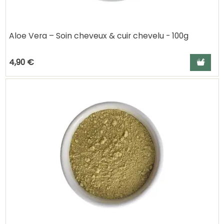
Aloe Vera – Soin cheveux & cuir chevelu - 100g
Ajouter a
4,90 €