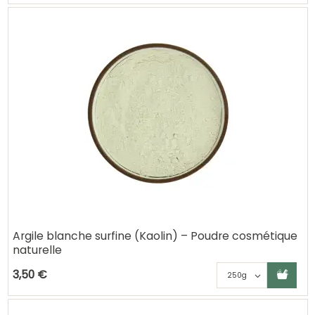
Argile blanche surfine (Kaolin) – Poudre cosmétique
naturelle
Ajouter au panier
Choisisse
3,50 €