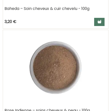
Baheda – Soin cheveux & cuir chevelu - 100g
Ajouter a
3,20 €
Rose Indienne – soins cheveux & peau - 100g