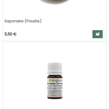
Saponaire (Poudre)
Ajouter a
5,50 €