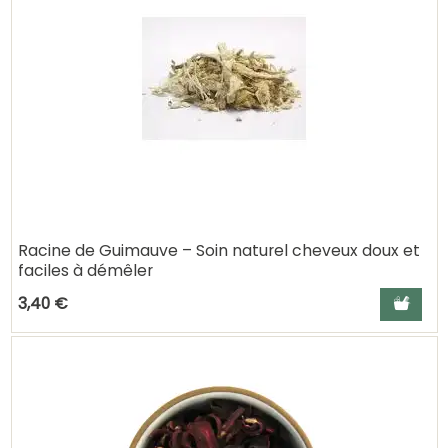
Racine de Guimauve – Soin naturel cheveux doux et
faciles à démêler
Ajouter a
3,40 €