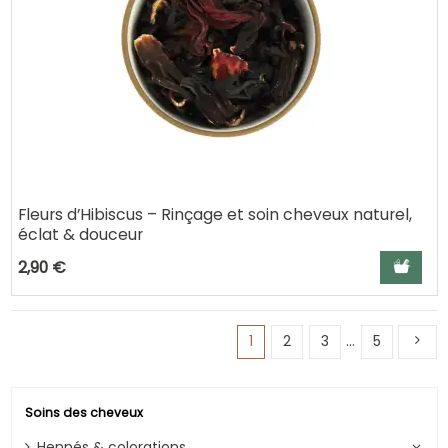
Fleurs d’Hibiscus – Rinçage et soin cheveux naturel,
éclat & douceur
Ajouter a
2,90 €
1
2
3
…
5
Soins des cheveux
Hennés & colorations