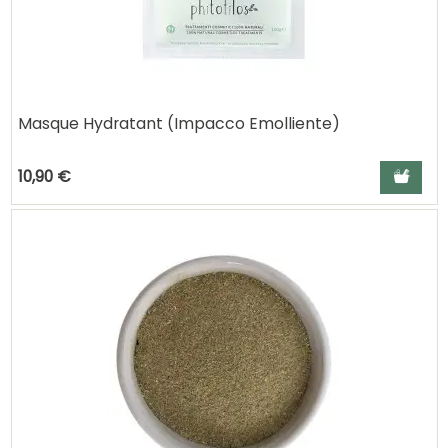
Masque Hydratant (Impacco Emolliente)
Ajouter a
10,90 €