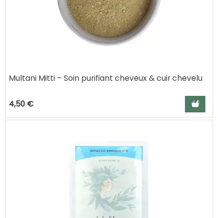
Multani Mitti – Soin purifiant cheveux & cuir chevelu
Ajouter a
4,50 €