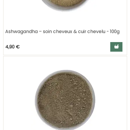
Ashwagandha – soin cheveux & cuir chevelu - 100g
Ajouter a
4,90 €