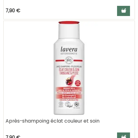
Ajouter a
7,90 €
Après-shampoing éclat couleur et soin
Ajouter a
7,90 €