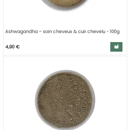
Ashwagandha – soin cheveux & cuir chevelu - 100g
Ajouter a
4,90 €