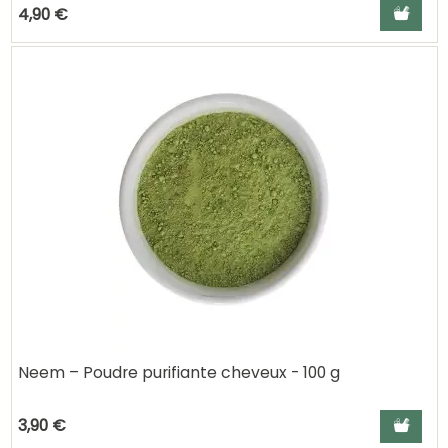
Ajouter a
4,90 €
Neem – Poudre purifiante cheveux - 100 g
Ajouter a
3,90 €