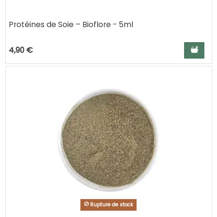
Protéines de Soie – Bioflore - 5ml
Ajouter a
4,90 €
Rupture de stock