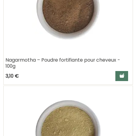
Nagarmotha – Poudre fortifiante pour cheveux -
100g
Ajouter a
3,10 €