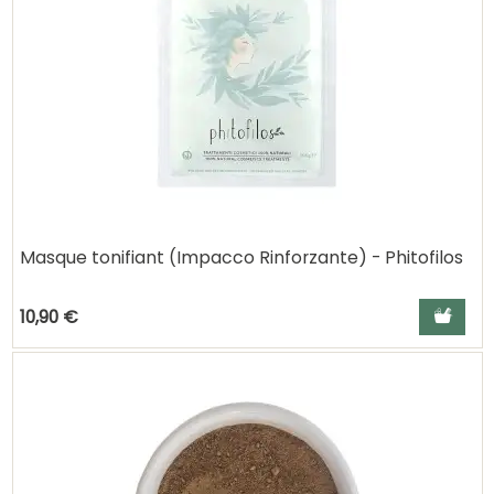
Masque tonifiant (Impacco Rinforzante) - Phitofilos
Ajouter a
10,90 €