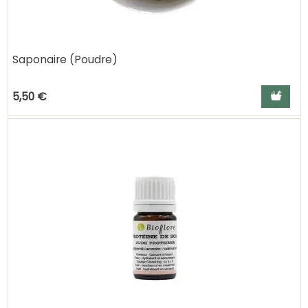
Saponaire (Poudre)
Ajouter a
5,50 €