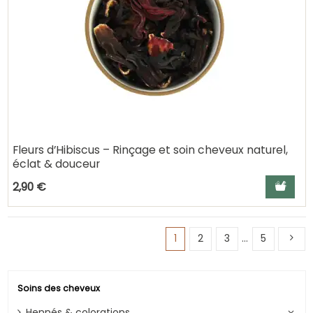
Fleurs d’Hibiscus – Rinçage et soin cheveux naturel,
éclat & douceur
Ajouter a
2,90 €
1
2
3
…
5
Soins des cheveux
Hennés & colorations