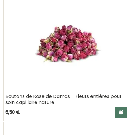
Boutons de Rose de Damas – Fleurs entières pour
soin capillaire naturel
Ajouter a
6,50 €