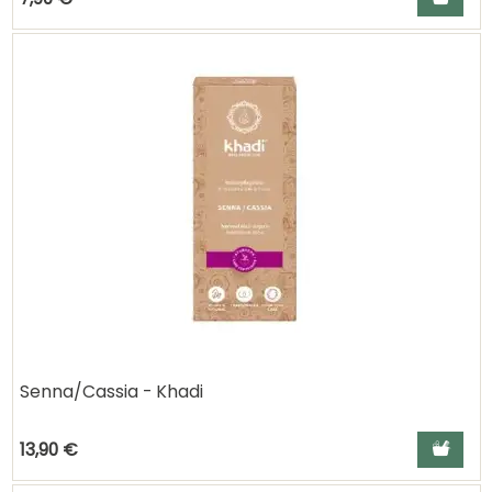
Senna/Cassia - Khadi
Ajouter a
13,90 €