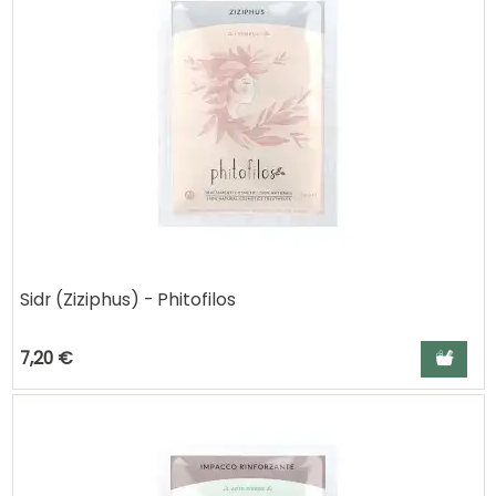
Sidr (Ziziphus) - Phitofilos
Ajouter a
7,20 €