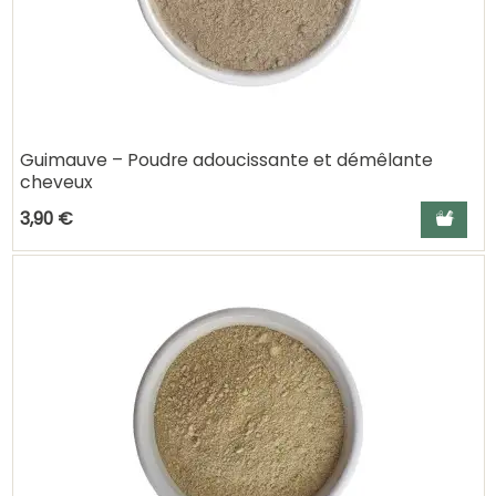
Guimauve – Poudre adoucissante et démêlante
cheveux
Ajouter a
3,90 €