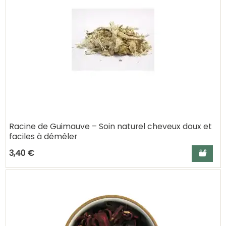
Racine de Guimauve – Soin naturel cheveux doux et
faciles à démêler
Ajouter a
3,40 €