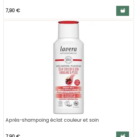
Ajouter a
7,90 €
Après-shampoing éclat couleur et soin
Ajouter a
7,90 €