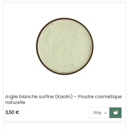
Argile blanche surfine (Kaolin) – Poudre cosmétique
naturelle
Ajouter au panier
Choisisse
3,50 €