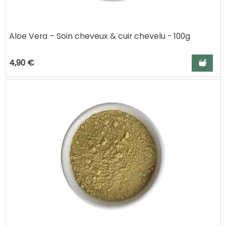
Aloe Vera – Soin cheveux & cuir chevelu - 100g
Ajouter a
4,90 €