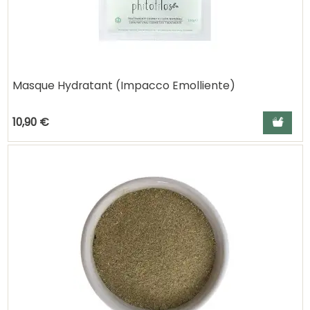
Masque Hydratant (Impacco Emolliente)
Ajouter a
10,90 €