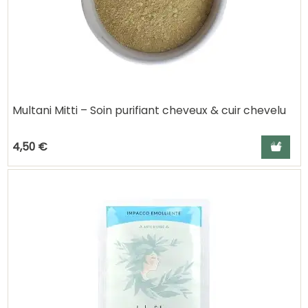
Multani Mitti – Soin purifiant cheveux & cuir chevelu
Ajouter a
4,50 €