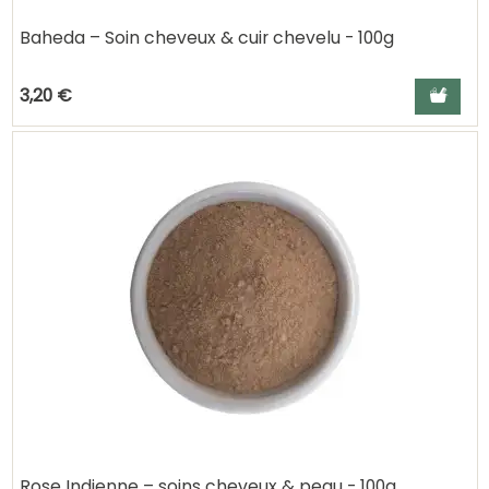
Baheda – Soin cheveux & cuir chevelu - 100g
Ajouter a
3,20 €
Rose Indienne – soins cheveux & peau - 100g